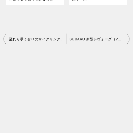
投
至れり尽くせりのサイクリングツアープランがJTBから登場
SUBARU 新型レヴォーグ（VM D 型）・WRX S4（VA D 型）間もなく発表！
稿
ナ
ビ
ゲ
ー
シ
ョ
ン