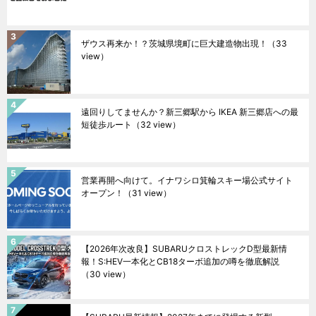
ザウス再来か！？茨城県境町に巨大建造物出現！
（33
view）
遠回りしてませんか？新三郷駅から IKEA 新三郷店への最
短徒歩ルート
（32 view）
営業再開へ向けて。イナワシロ箕輪スキー場公式サイト
オープン！
（31 view）
【2026年次改良】SUBARUクロストレックD型最新情
報！S:HEV一本化とCB18ターボ追加の噂を徹底解説
（30 view）