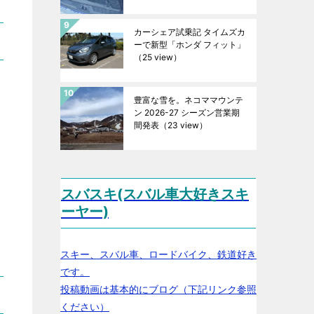
カーシェア試乗記 タイムズカ
ーで新型「ホンダ フィット」
（25 view）
豊富な雪を。ネコママウンテ
ン 2026-27 シーズン営業期
間発表
（23 view）
スバスキ(スバル車大好きスキ
ーヤー)
スキー、スバル車、ロードバイク、鉄道好き
です。
投稿動画は基本的にブログ（下記リンク参照
ください）