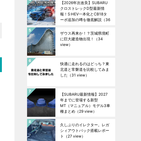
【2026年次改良】SUBARU
クロストレックD型最新情
報！S:HEV一本化とCB18タ
ーボ追加の噂を徹底解説
（36
view）
ザウス再来か！？茨城県境町
に巨大建造物出現！
（34
view）
快適に走れるのはどっち？東
北道と常磐道を比較してみま
した
（31 view）
【SUBARU最新情報】2027
年までに登場する新型
MT（マニュアル）モデル3車
種まとめ
（29 view）
久しぶりのイレクター。レガ
シィアウトバック搭載レポー
ト
（27 view）