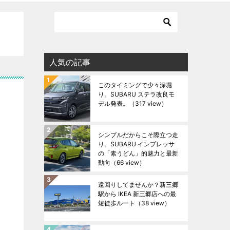
人気の記事
このタイミングで少々深堀
り。SUBARU ステラ改良モ
デル発表。
（317 view）
シンプルだからこそ際立つ走
り。SUBARU インプレッサ
の「素うどん」的魅力と最新
動向
（66 view）
遠回りしてませんか？新三郷
駅から IKEA 新三郷店への最
短徒歩ルート
（38 view）