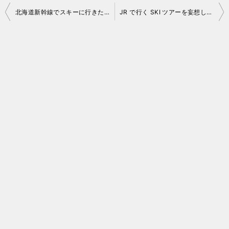
投
北海道新幹線でスキーに行きたい！
JR で行く SKI ツアーを妄想してみる！
稿
ナ
ビ
ゲ
ー
シ
ョ
ン