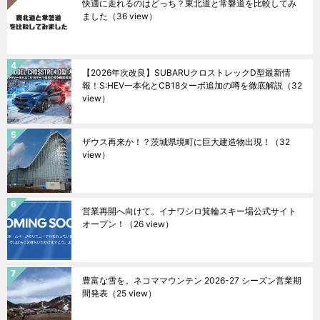
快適に走れるのはどっち？東北道と常磐道を比較してみ
ました
（36 view）
【2026年次改良】SUBARUクロストレックD型最新情
報！S:HEV一本化とCB18ターボ追加の噂を徹底解説
（32
view）
ザウス再来か！？茨城県境町に巨大建造物出現！
（32
view）
営業再開へ向けて。イナワシロ箕輪スキー場公式サイト
オープン！
（26 view）
豊富な雪を。ネコママウンテン 2026-27 シーズン営業期
間発表
（25 view）