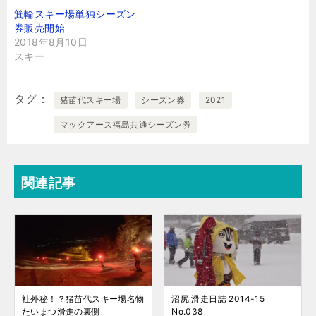
箕輪スキー場単独シーズン
券販売開始
2018年8月10日
スキー
タグ
猪苗代スキー場
シーズン券
2021
マックアース福島共通シーズン券
関連記事
社外秘！？猪苗代スキー場名物
沼尻 滑走日誌 2014-15
たいまつ滑走の裏側
No.038