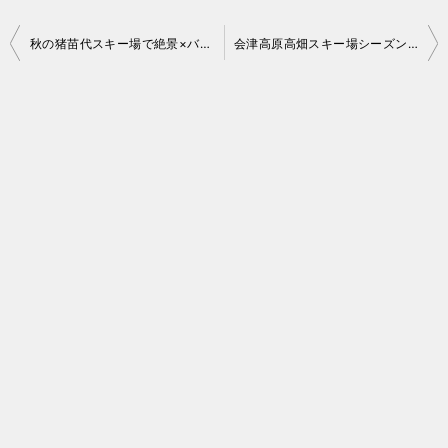
投
秋の猪苗代スキー場で絶景×バーベキュー！【実践編 Part.2】
会津高原高畑スキー場シーズン券をオンライン購入 2021
稿
ナ
ビ
ゲ
ー
シ
ョ
ン