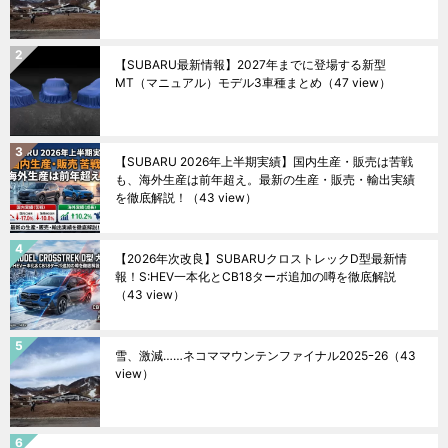
【SUBARU最新情報】2027年までに登場する新型
MT（マニュアル）モデル3車種まとめ
（47 view）
【SUBARU 2026年上半期実績】国内生産・販売は苦戦
も、海外生産は前年超え。最新の生産・販売・輸出実績
を徹底解説！
（43 view）
【2026年次改良】SUBARUクロストレックD型最新情
報！S:HEV一本化とCB18ターボ追加の噂を徹底解説
（43 view）
雪、激減……ネコママウンテンファイナル2025ｰ26
（43
view）