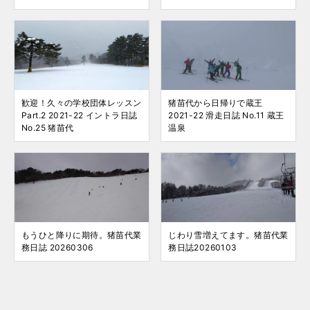
歓迎！久々の学校団体レッスン
猪苗代から日帰りで蔵王
Part.2 2021-22 イントラ日誌
2021-22 滑走日誌 No.11 蔵王
No.25 猪苗代
温泉
もうひと降りに期待。猪苗代業
じわり雪増えてます。猪苗代業
務日誌 20260306
務日誌20260103