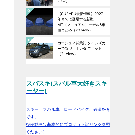
view）
【SUBARU最新情報】2027
年までに登場する新型
MT（マニュアル）モデル3車
種まとめ
（23 view）
カーシェア試乗記 タイムズカ
ーで新型「ホンダ フィット」
（21 view）
スバスキ(スバル車大好きスキ
ーヤー)
スキー、スバル車、ロードバイク、鉄道好き
です。
投稿動画は基本的にブログ（下記リンク参照
ください）