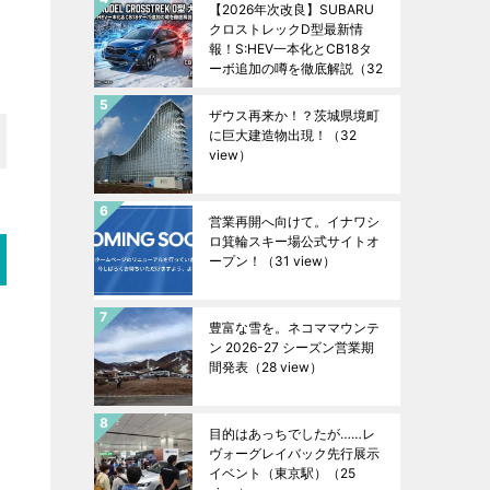
【2026年次改良】SUBARU
クロストレックD型最新情
報！S:HEV一本化とCB18タ
ーボ追加の噂を徹底解説
（32
view）
ザウス再来か！？茨城県境町
に巨大建造物出現！
（32
view）
営業再開へ向けて。イナワシ
ロ箕輪スキー場公式サイトオ
ープン！
（31 view）
豊富な雪を。ネコママウンテ
ン 2026-27 シーズン営業期
間発表
（28 view）
目的はあっちでしたが……レ
ヴォーグレイバック先行展示
イベント（東京駅）
（25