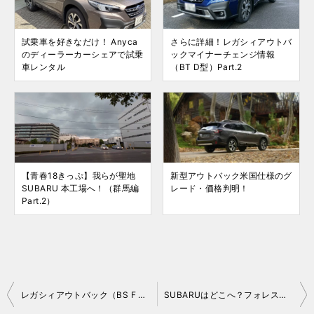
試乗車を好きなだけ！ Anyca
さらに詳細！レガシィアウトバ
のディーラーカーシェアで試乗
ックマイナーチェンジ情報
車レンタル
（BT D型）Part.2
【青春18きっぷ】我らが聖地
新型アウトバック米国仕様のグ
SUBARU 本工場へ！（群馬編
レード・価格判明！
Part.2）
投
レガシィアウトバック（BS F 型）を Web 見積
SUBARUはどこへ？フォレスター・インプレッサもラインナップ縮小