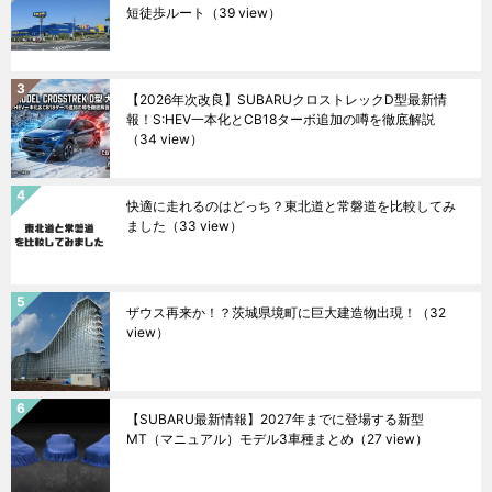
短徒歩ルート
（39 view）
【2026年次改良】SUBARUクロストレックD型最新情
報！S:HEV一本化とCB18ターボ追加の噂を徹底解説
（34 view）
快適に走れるのはどっち？東北道と常磐道を比較してみ
ました
（33 view）
ザウス再来か！？茨城県境町に巨大建造物出現！
（32
view）
【SUBARU最新情報】2027年までに登場する新型
MT（マニュアル）モデル3車種まとめ
（27 view）