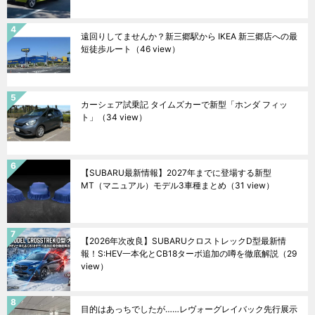
遠回りしてませんか？新三郷駅から IKEA 新三郷店への最
短徒歩ルート
（46 view）
カーシェア試乗記 タイムズカーで新型「ホンダ フィッ
ト」
（34 view）
【SUBARU最新情報】2027年までに登場する新型
MT（マニュアル）モデル3車種まとめ
（31 view）
【2026年次改良】SUBARUクロストレックD型最新情
報！S:HEV一本化とCB18ターボ追加の噂を徹底解説
（29
view）
目的はあっちでしたが……レヴォーグレイバック先行展示