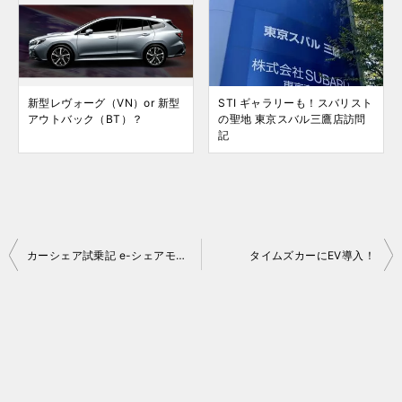
新型レヴォーグ（VN）or 新型
STI ギャラリーも！スバリスト
アウトバック（BT）？
の聖地 東京スバル三鷹店訪問
記
投
カーシェア試乗記 e-シェアモビで「日産リーフ」
タイムズカーにEV導入！
稿
ナ
ビ
ゲ
ー