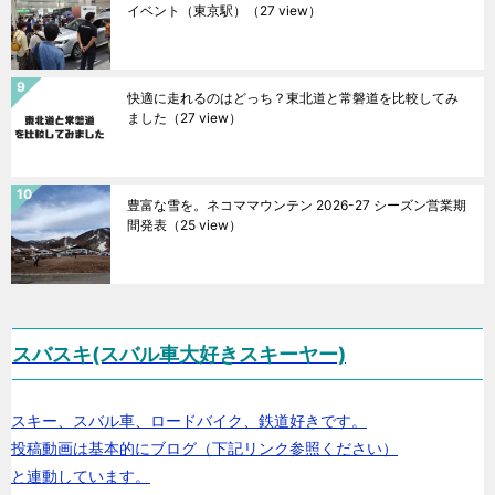
イベント（東京駅）
（27 view）
快適に走れるのはどっち？東北道と常磐道を比較してみ
ました
（27 view）
豊富な雪を。ネコママウンテン 2026-27 シーズン営業期
間発表
（25 view）
スバスキ(スバル車大好きスキーヤー)
スキー、スバル車、ロードバイク、鉄道好きです。
投稿動画は基本的にブログ（下記リンク参照ください）
と連動しています。