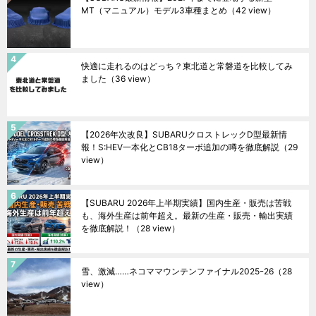
MT（マニュアル）モデル3車種まとめ
（42 view）
快適に走れるのはどっち？東北道と常磐道を比較してみ
ました
（36 view）
【2026年次改良】SUBARUクロストレックD型最新情
報！S:HEV一本化とCB18ターボ追加の噂を徹底解説
（29
view）
【SUBARU 2026年上半期実績】国内生産・販売は苦戦
も、海外生産は前年超え。最新の生産・販売・輸出実績
を徹底解説！
（28 view）
雪、激減……ネコママウンテンファイナル2025ｰ26
（28
view）