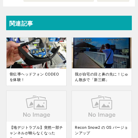
関連記事
骨伝導ヘッドフォン CODEO
我が自宅の目と鼻の先に！じゅ
を体験！
ん散歩で「新三郷」
【地デジトラブル】突然一部チ
Recon Snow2 の OS バージョ
ャンネルが映らなくなった
ンアップ