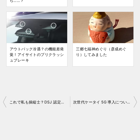
ら……？
アウトバック冷遇？の機能差発
三郷七福神めぐり（彦成めぐ
覚！アイサイトのプリクラッシ
り）してみました
ュブレーキ
投
これで私も操縦士？DSJ 認定証受領
次世代ケータイ 5G 導入についての考察
稿
ナ
ビ