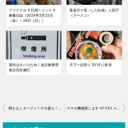
ファイナル 3 日間！イントラ
喜多方で花（しだれ桜）と団子
稼働日誌（2024年3月22日
（ラーメン）
（金）～24日（日））
屋内はタバコだめ！改正健康増
天下一品祭り 2019 に参加
進法完全施行
投
間もなくオープン！デカ盛り！「キッチン BUS STOP」さん
スマホ機種変します HTV33 → SHV46
稿
ナ