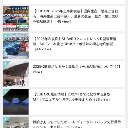
【SUBARU 2026年上半期実績】国内生産・販売は苦戦
も、海外生産は前年超え。最新の生産・販売・輸出実績
を徹底解説！
（48 view）
【2026年次改良】SUBARUクロストレックD型最新情
報！S:HEV一本化とCB18ターボ追加の噂を徹底解説
（44 view）
2025-26 復活なるか？箕輪スキー場の動向について
（41
view）
【SUBARU最新情報】2027年までに登場する新型
MT（マニュアル）モデル3車種まとめ
（38 view）
目的はあっちでしたが……レヴォーグレイバック先行展示
イベント（東京駅）
（30 view）