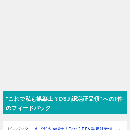
ョ
ン
“これで私も操縦士？DSJ 認定証受領” への1件
のフィードバック
ピンバック:
これで私も操縦士！Part 2 DPA 認定証受領 | ス