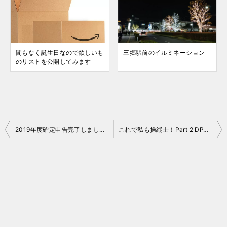
間もなく誕生日なので欲しいも
三郷駅前のイルミネーション
のリストを公開してみます
投
2019年度確定申告完了しました！
これで私も操縦士！Part 2 DPA 認定証受領
稿
ナ
ビ
ゲ
ー
シ