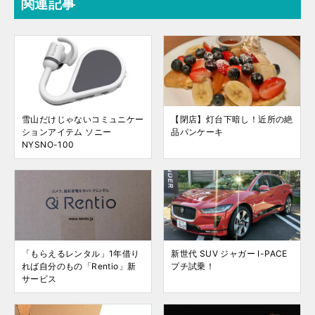
関連記事
雪山だけじゃないコミュニケー
【閉店】灯台下暗し！近所の絶
ションアイテム ソニー
品パンケーキ
NYSNO-100
「もらえるレンタル」1年借り
新世代 SUV ジャガー I-PACE
れば自分のもの「Rentio」新
プチ試乗！
サービス