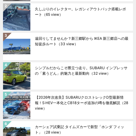
久しぶりのイレクター。レガシィアウトバック搭載レポ
ート
（65 view）
遠回りしてませんか？新三郷駅から IKEA 新三郷店への最
短徒歩ルート
（33 view）
シンプルだからこそ際立つ走り。SUBARU インプレッサ
の「素うどん」的魅力と最新動向
（32 view）
【2026年次改良】SUBARUクロストレックD型最新情
報！S:HEV一本化とCB18ターボ追加の噂を徹底解説
（28
view）
カーシェア試乗記 タイムズカーで新型「ホンダ フィッ
ト」
（28 view）