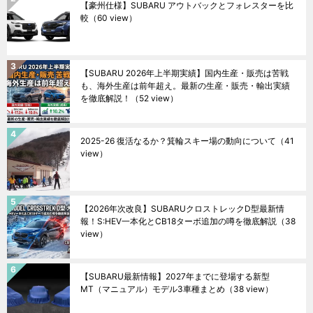
【豪州仕様】SUBARU アウトバックとフォレスターを比
較
（60 view）
【SUBARU 2026年上半期実績】国内生産・販売は苦戦
も、海外生産は前年超え。最新の生産・販売・輸出実績
を徹底解説！
（52 view）
2025-26 復活なるか？箕輪スキー場の動向について
（41
view）
【2026年次改良】SUBARUクロストレックD型最新情
報！S:HEV一本化とCB18ターボ追加の噂を徹底解説
（38
view）
【SUBARU最新情報】2027年までに登場する新型
MT（マニュアル）モデル3車種まとめ
（38 view）