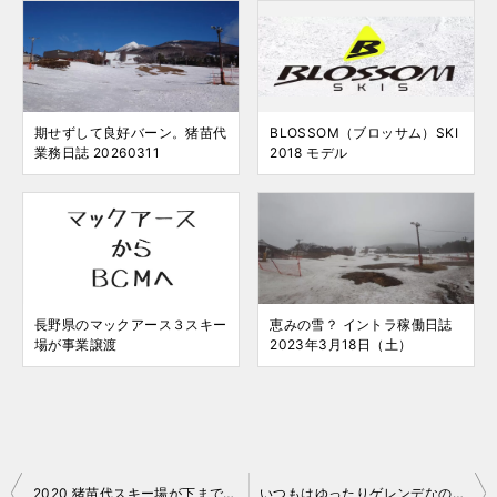
期せずして良好バーン。猪苗代
BLOSSOM（ブロッサム）SKI
業務日誌 20260311
2018 モデル
長野県のマックアース３スキー
恵みの雪？ イントラ稼働日誌
場が事業譲渡
2023年3月18日（土）
投
2020 猪苗代スキー場が下まで繋がります！
いつもはゆったりゲレンデなのに 2019-20 イントラ日誌 No.05 裏磐梯