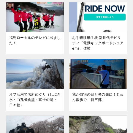
福島ローカルのテレビに出まし
お手軽移動手段 新世代モビリ
た！
ティ「電動キックボードシェア
ema」体験
オフ活用で名所めぐり（しぶき
我が自宅の目と鼻の先に！じゅ
氷・白孔雀食堂・富士の湯・
ん散歩で「新三郷」
日々餡）