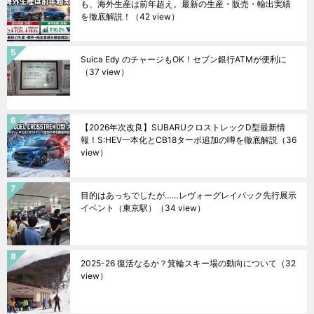
も、海外生産は前年超え。最新の生産・販売・輸出実績
を徹底解説！
（42 view）
Suica Edy のチャージもOK！セブン銀行ATMが便利に
（37 view）
【2026年次改良】SUBARUクロストレックD型最新情
報！S:HEV一本化とCB18ターボ追加の噂を徹底解説
（36
view）
目的はあっちでしたが……レヴォーグレイバック先行展示
イベント（東京駅）
（34 view）
2025-26 復活なるか？箕輪スキー場の動向について
（32
view）