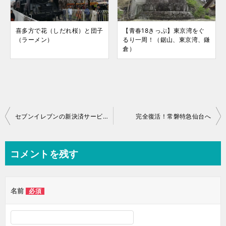
喜多方で花（しだれ桜）と団子
【青春18きっぷ】東京湾をぐ
（ラーメン）
るり一周！（鋸山、東京湾、鎌
倉）
投
セブンイレブンの新決済サービス「7pay」の使用感
完全復活！常磐特急仙台へ
稿
ナ
コメントを残す
ビ
ゲ
名前
必須
ー
シ