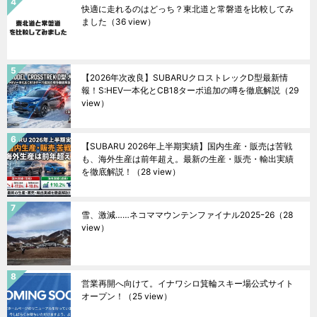
快適に走れるのはどっち？東北道と常磐道を比較してみ
ました
（36 view）
【2026年次改良】SUBARUクロストレックD型最新情
報！S:HEV一本化とCB18ターボ追加の噂を徹底解説
（29
view）
【SUBARU 2026年上半期実績】国内生産・販売は苦戦
も、海外生産は前年超え。最新の生産・販売・輸出実績
を徹底解説！
（28 view）
雪、激減……ネコママウンテンファイナル2025ｰ26
（28
view）
営業再開へ向けて。イナワシロ箕輪スキー場公式サイト
オープン！
（25 view）