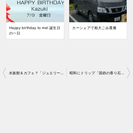
Happy birthday to me! 誕生日
カーシェアで粗大ごみ運搬
の一日
投
水族館＆カフェ？「ジュエリーアクアリウム展」
昭和にトリップ「国鉄の香り石鹸」発売！
稿
ナ
ビ
ゲ
ー
シ