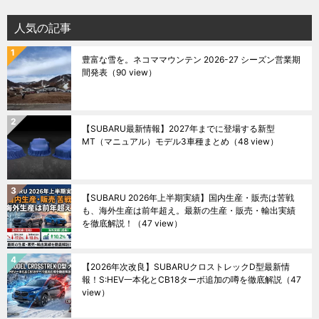
人気の記事
豊富な雪を。ネコママウンテン 2026-27 シーズン営業期
間発表
（90 view）
【SUBARU最新情報】2027年までに登場する新型
MT（マニュアル）モデル3車種まとめ
（48 view）
【SUBARU 2026年上半期実績】国内生産・販売は苦戦
も、海外生産は前年超え。最新の生産・販売・輸出実績
を徹底解説！
（47 view）
【2026年次改良】SUBARUクロストレックD型最新情
報！S:HEV一本化とCB18ターボ追加の噂を徹底解説
（47
view）