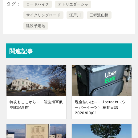
タグ
ロードバイク
アトリエダーシャ
サイクリングロード
江戸川
三郷流山橋
建設予定地
関連記事
特攻もここから…… 筑波海軍航
現金払いは…… Ubereats（ウ
空隊記念館
ーバーイーツ） 稼動日誌
2020/09/01