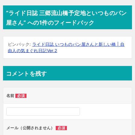
ナ
“ライド日誌 三郷流山橋予定地といつものパン
ビ
屋さん” への1件のフィードバック
ゲ
ー
ピンバック:
ライド日誌 いつものパン屋さんと新しい橋 | 自
シ
由人の気まぐれ日記Ver.2
ョ
ン
コメントを残す
名前
必須
メール（公開されません）
必須