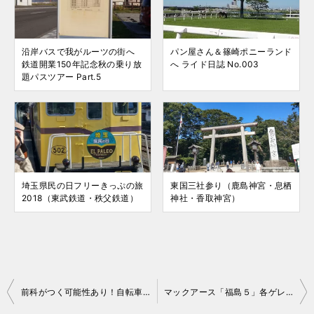
沿岸バスで我がルーツの街へ
パン屋さん＆篠崎ポニーランド
鉄道開業150年記念秋の乗り放
へ ライド日誌 No.003
題パスツアー Part.5
埼玉県民の日フリーきっぷの旅
東国三社参り（鹿島神宮・息栖
2018（東武鉄道・秩父鉄道）
神社・香取神宮）
投
前科がつく可能性あり！自転車の逆走はダメ！絶対！
マックアース「福島５」各ゲレンデの営業期間 18-19
稿