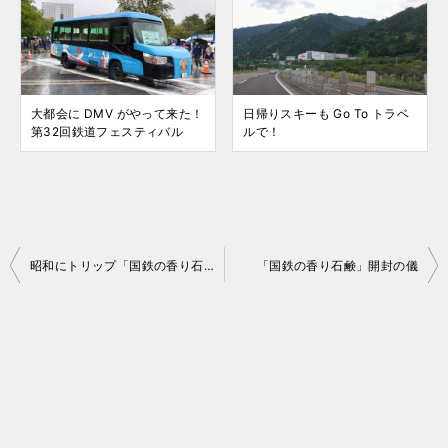
大都会に DMV がやって来た！
日帰りスキーも Go To トラベ
第32回鉄道フェスティバル
ルで！
投
昭和にトリップ「国鉄の香り石鹸」発売！
「国鉄の香り石鹸」開封の儀
稿
ナ
ビ
ゲ
ー