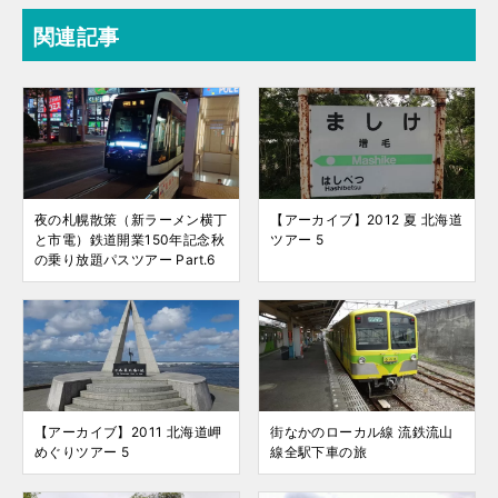
関連記事
夜の札幌散策（新ラーメン横丁
【アーカイブ】2012 夏 北海道
と市電）鉄道開業150年記念秋
ツアー 5
の乗り放題パスツアー Part.6
【アーカイブ】2011 北海道岬
街なかのローカル線 流鉄流山
めぐりツアー 5
線全駅下車の旅