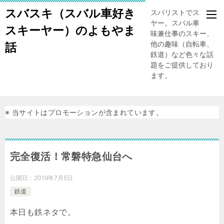
スバスキ（スバル車好き
スバリストでスキー
ヤー。スバル車、趣
スキーヤー）のよもやま
味兼仕事のスキー、
他の趣味（自転車、
話
鉄道）など色々な話
題をご提供しており
ます。
※ 当サイトはプロモーションが含まれています。
完全復活！常磐特急仙台へ
公開日：
2019年7月5日
鉄道
本日も鉄ネタで。