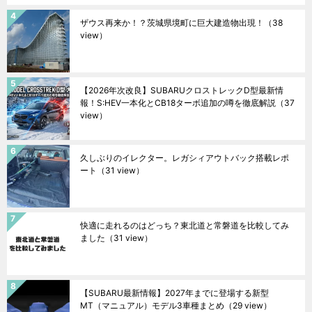
ザウス再来か！？茨城県境町に巨大建造物出現！
（38
view）
【2026年次改良】SUBARUクロストレックD型最新情
報！S:HEV一本化とCB18ターボ追加の噂を徹底解説
（37
view）
久しぶりのイレクター。レガシィアウトバック搭載レポ
ート
（31 view）
快適に走れるのはどっち？東北道と常磐道を比較してみ
ました
（31 view）
【SUBARU最新情報】2027年までに登場する新型
MT（マニュアル）モデル3車種まとめ
（29 view）