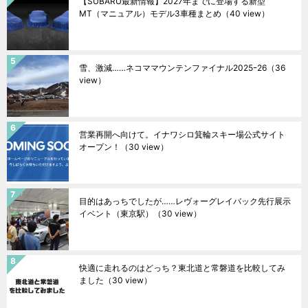
【SUBARU最新情報】2027年までに登場する新型
MT（マニュアル）モデル3車種まとめ
（40 view）
雪、激減……ネコママウンテンファイナル2025ｰ26
（36
view）
営業再開へ向けて。イナワシロ箕輪スキー場公式サイト
オープン！
（30 view）
目的はあっちでしたが……レヴォーグレイバック先行展示
イベント（東京駅）
（30 view）
快適に走れるのはどっち？東北道と常磐道を比較してみ
ました
（30 view）