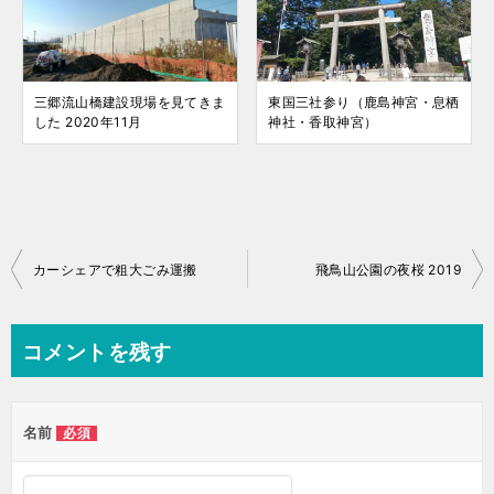
三郷流山橋建設現場を見てきま
東国三社参り（鹿島神宮・息栖
した 2020年11月
神社・香取神宮）
投
カーシェアで粗大ごみ運搬
飛鳥山公園の夜桜 2019
稿
ナ
コメントを残す
ビ
ゲ
名前
必須
ー
シ