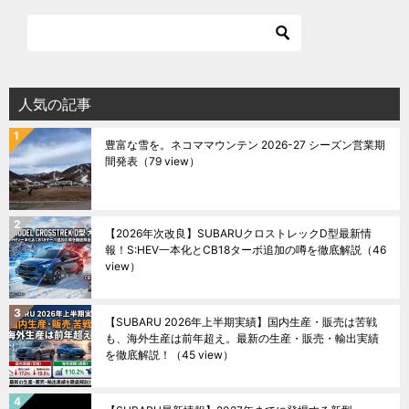
人気の記事
豊富な雪を。ネコママウンテン 2026-27 シーズン営業期
間発表
（79 view）
【2026年次改良】SUBARUクロストレックD型最新情
報！S:HEV一本化とCB18ターボ追加の噂を徹底解説
（46
view）
【SUBARU 2026年上半期実績】国内生産・販売は苦戦
も、海外生産は前年超え。最新の生産・販売・輸出実績
を徹底解説！
（45 view）