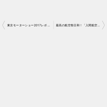
投
東京モーターショー2017レポ Part.2（「最新乗用車試乗体験」ガイド）
最高の航空祭日和！「入間航空祭2017」参戦記
稿
ナ
ビ
ゲ
ー
シ
ョ
ン