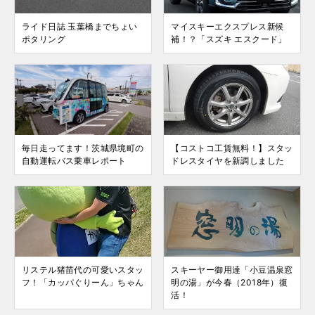
ライド日誌 玉葉橋までちょい
マイスキーエクスプレス新候
ポタリング
補！？「スズキ エスクード」
毎日走ってます！茨城県境町の
【コストコ工賃無料！】スタッ
自動運転バス乗車レポート
ドレスタイヤを新調しました
リステル猪苗代の可愛いスタッ
スキーヤー御用達「小豆温泉窓
フ！「カッパぐりーん」ちゃん
明の湯」が今春（2018年）復
活！