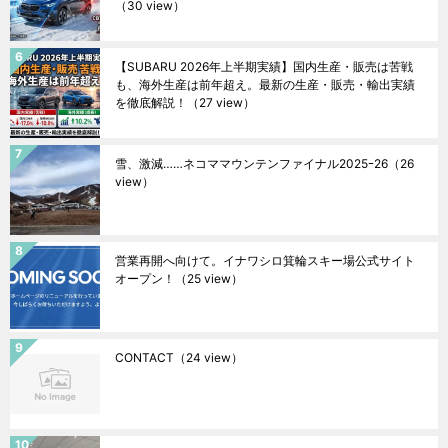
（30 view）
【SUBARU 2026年上半期実績】国内生産・販売は苦戦
も、海外生産は前年超え。最新の生産・販売・輸出実績
を徹底解説！
（27 view）
雪、激減……ネコママウンテンファイナル2025ｰ26
（26
view）
営業再開へ向けて。イナワシロ箕輪スキー場公式サイト
オープン！
（25 view）
CONTACT
（24 view）