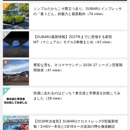
シンプルだからこそ際立つ走り。SUBARU インプレッサ
の「素うどん」的魅力と最新動向
（74 view）
【SUBARU最新情報】2027年までに登場する新型
MT（マニュアル）モデル3車種まとめ
（42 view）
豊富な雪を。ネコママウンテン 2026-27 シーズン営業期
間発表
（41 view）
快適に走れるのはどっち？東北道と常磐道を比較してみ
ました
（38 view）
【2026年次改良】SUBARUクロストレックD型最新情
報！S:HEV一本化とCB18ターボ追加の噂を徹底解説