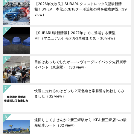
【2026年次改良】SUBARUクロストレックD型最新情
報！S:HEV一本化とCB18ターボ追加の噂を徹底解説
（39
view）
【SUBARU最新情報】2027年までに登場する新型
MT（マニュアル）モデル3車種まとめ
（36 view）
目的はあっちでしたが……レヴォーグレイバック先行展示
イベント（東京駅）
（33 view）
快適に走れるのはどっち？東北道と常磐道を比較してみ
ました
（32 view）
遠回りしてませんか？新三郷駅から IKEA 新三郷店への最
短徒歩ルート
（32 view）