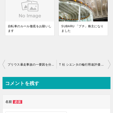
自転車のルール徹底をお願いし
SUBARU 「プチ」株主になり
ます
ました
投
プリウス暴走事故の一要因を分析してみます
T 社 シエンタの輪行用途評価 Part.2
稿
ナ
コメントを残す
ビ
ゲ
名前
必須
ー
シ