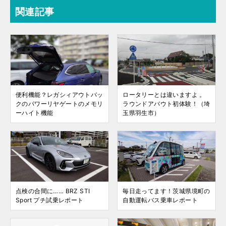
関連記事
便利機能？レガシィアウトバッ
ロータリーとは違いますよ 。
クのパワーリヤゲートのメモリ
ラウンドアバウト初体験！（埼
ーハイト機能
玉県羽生市）
点検の合間に…… BRZ STI
毎日走ってます！茨城県境町の
Sport プチ試乗レポート
自動運転バス乗車レポート