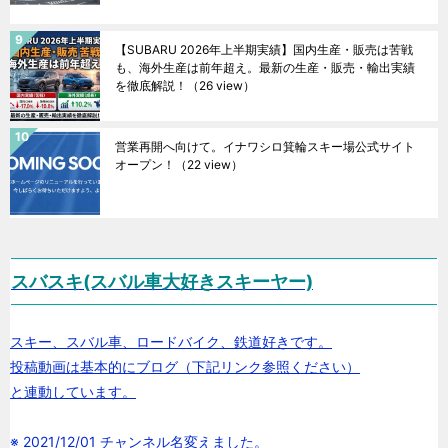
【SUBARU 2026年上半期実績】国内生産・販売は苦戦
も、海外生産は前年超え。最新の生産・販売・輸出実績
を徹底解説！
（26 view）
営業再開へ向けて。イナワシロ箕輪スキー場公式サイト
オープン！
（22 view）
スバスキ(スバル車大好きスキーヤー)
スキー、スバル車、ロードバイク、鉄道好きです。
投稿動画は基本的にブログ（下記リンク参照ください）
と連動しています。
※ 2021/12/01 チャンネル名変えました。