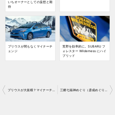
いちオーナーとしての妄想と期
待
プリウスが間もなくマイナーチ
荒野を効率的に。SUBARU フ
ェンジ
ォレスター Wilderness にハイ
ブリッド
投
プリウスが大規模？マイナーチェンジ
三郷七福神めぐり（彦成めぐり）してみました
稿
ナ
ビ