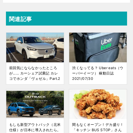
関連記事
前回気にならなかったところ
渋くなってる？ Uber eats（ウ
が…… カーシェア試乗記 カレ
ーバーイーツ） 稼動日誌
コでホンダ「ヴェゼル」Part.2
2021/07/30
もしも新型アウトバック（北米
間もなくオープン！デカ盛り！
仕様）が日本に導入されたら。
「キッチン BUS STOP」さん