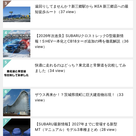
遠回りしてませんか？新三郷駅から IKEA 新三郷店への最
短徒歩ルート
（37 view）
【2026年次改良】SUBARUクロストレックD型最新情
報！S:HEV一本化とCB18ターボ追加の噂を徹底解説
（36
view）
快適に走れるのはどっち？東北道と常磐道を比較してみ
ました
（34 view）
ザウス再来か！？茨城県境町に巨大建造物出現！
（33
view）
【SUBARU最新情報】2027年までに登場する新型
MT（マニュアル）モデル3車種まとめ
（28 view）