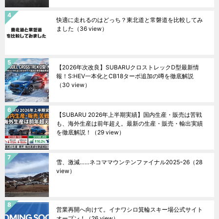
快適に走れるのはどっち？東北道と常磐道を比較してみ
ました
（36 view）
【2026年次改良】SUBARUクロストレックD型最新情
報！S:HEV一本化とCB18ターボ追加の噂を徹底解説
（30 view）
【SUBARU 2026年上半期実績】国内生産・販売は苦戦
も、海外生産は前年超え。最新の生産・販売・輸出実績
を徹底解説！
（29 view）
雪、激減……ネコママウンテンファイナル2025ｰ26
（28
view）
営業再開へ向けて。イナワシロ箕輪スキー場公式サイト
オープン！
（26 view）