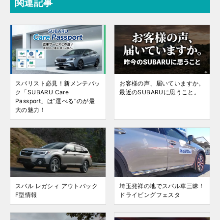
関連記事
スバリスト必見！新メンテパッ
お客様の声、届いていますか。
ク「SUBARU Care
最近のSUBARUに思うこと。
Passport」は“選べる”のが最
大の魅力！
スバル レガシィ アウトバック
埼玉発祥の地でスバル車三昧！
F型情報
ドライビングフェスタ