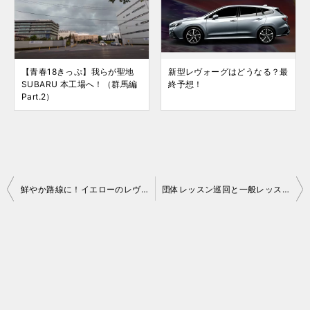
【青春18きっぷ】我らが聖地
新型レヴォーグはどうなる？最
SUBARU 本工場へ！（群馬編
終予想！
Part.2）
投
鮮やか路線に！イエローのレヴォーグがオートサロン2026に降臨！
団体レッスン巡回と一般レッスンと。猪苗代業務日誌 20260129
稿
ナ
ビ
ゲ
ー