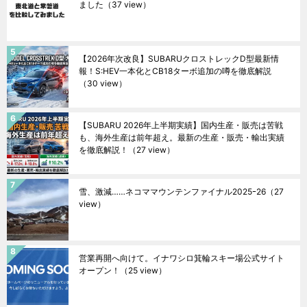
ました
（37 view）
【2026年次改良】SUBARUクロストレックD型最新情
報！S:HEV一本化とCB18ターボ追加の噂を徹底解説
（30 view）
【SUBARU 2026年上半期実績】国内生産・販売は苦戦
も、海外生産は前年超え。最新の生産・販売・輸出実績
を徹底解説！
（27 view）
雪、激減……ネコママウンテンファイナル2025ｰ26
（27
view）
営業再開へ向けて。イナワシロ箕輪スキー場公式サイト
オープン！
（25 view）