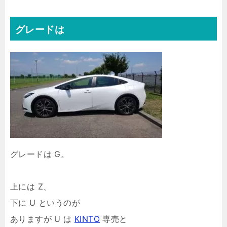
グレードは
グレードは G。
上には Z、
下に U というのが
ありますが U は
KINTO
専売と