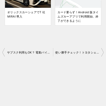
オリックスカーシェアでT 社
カード要らず！Android 版タイ
MIRAI 導入
ムズカーアプリで利用開始、終
了ができるように
投
サブスク利用もOK？ 電動バイクシェアリング「シェアロ」を使ってみました
使い勝手チェック！トヨタシェアを使ってみました
稿
ナ
ビ
ゲ
ー
シ
ョ