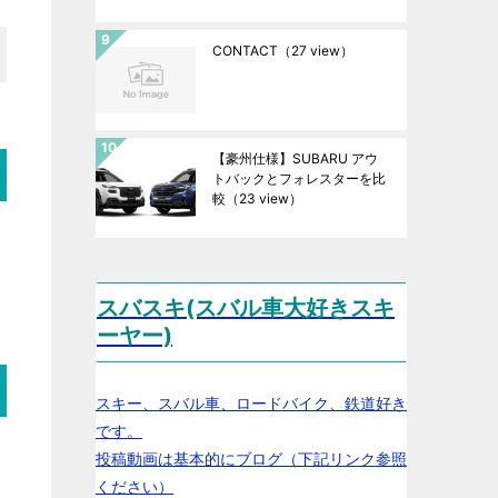
CONTACT
（27 view）
【豪州仕様】SUBARU アウ
トバックとフォレスターを比
較
（23 view）
スバスキ(スバル車大好きスキ
ーヤー)
スキー、スバル車、ロードバイク、鉄道好き
です。
投稿動画は基本的にブログ（下記リンク参照
ください）