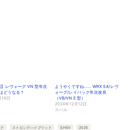
】レヴォーグ VN 型年次
ようやくですね…… WRX S4/レヴ
型はどうなる？
ォーグ/レイバック年次改良
月16日
（VB/VN E 型）
2024年12月12日
スバル
ック
ストロングハイブリッド
S:HEV
2026