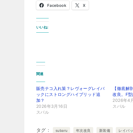
Facebook
X
いいね:
関連
販売テコ入れ策？レヴォーグレイバ
【徹底解剖
ックにストロングハイブリッド追
改良。F
加？
2026年4
2026年3月16日
スバル
スバル
タグ
subaru
年次改良
新装備
レイバ