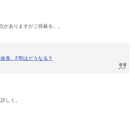
る点がありますがご容赦を。。
次改良。F型はどうなる？
し詳しく。