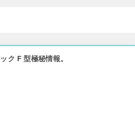
ク F 型極秘情報。