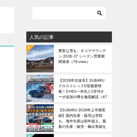
人気の記事
豊富な雪を。ネコママウンテ
ン 2026-27 シーズン営業期
間発表
（79 view）
【2026年次改良】SUBARU
クロストレックD型最新情
報！S:HEV一本化とCB18タ
ーボ追加の噂を徹底解説
（47
view）
【SUBARU 2026年上半期実
績】国内生産・販売は苦戦
も、海外生産は前年超え。最
新の生産・販売・輸出実績を
徹底解説！
（45 view）