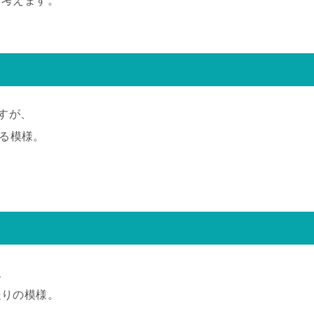
と考えます。
ですが、
プする模様。
、
送りの模様。