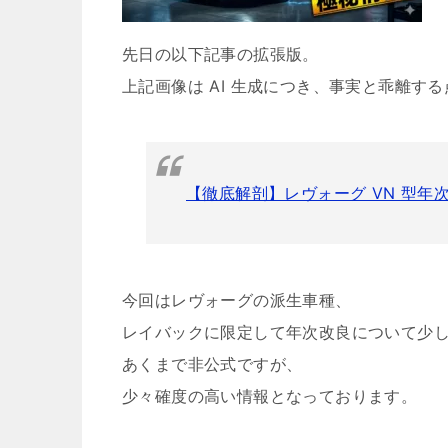
先日の以下記事の拡張版。
上記画像は AI 生成につき、事実と乖離す
【徹底解剖】レヴォーグ VN 型年
今回はレヴォーグの派生車種、
レイバックに限定して年次改良について少
あくまで非公式ですが、
少々確度の高い情報となっております。