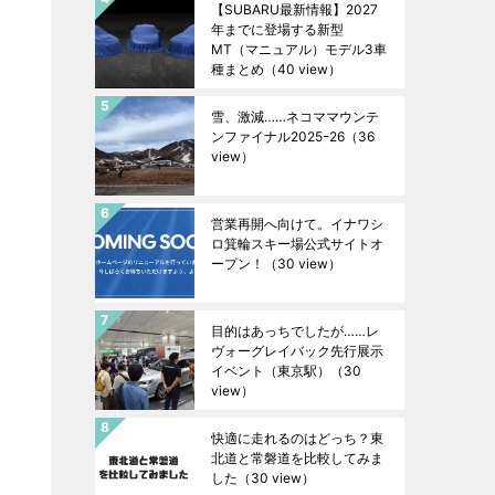
【SUBARU最新情報】2027
年までに登場する新型
MT（マニュアル）モデル3車
種まとめ
（40 view）
雪、激減……ネコママウンテ
ンファイナル2025ｰ26
（36
view）
営業再開へ向けて。イナワシ
ロ箕輪スキー場公式サイトオ
ープン！
（30 view）
目的はあっちでしたが……レ
ヴォーグレイバック先行展示
イベント（東京駅）
（30
view）
快適に走れるのはどっち？東
北道と常磐道を比較してみま
した
（30 view）