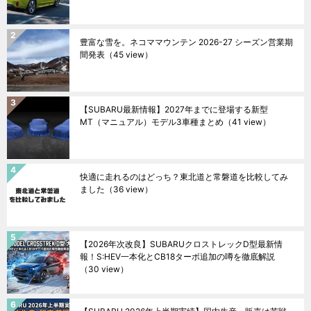
豊富な雪を。ネコママウンテン 2026-27 シーズン営業期
間発表
（45 view）
【SUBARU最新情報】2027年までに登場する新型
MT（マニュアル）モデル3車種まとめ
（41 view）
快適に走れるのはどっち？東北道と常磐道を比較してみ
ました
（36 view）
【2026年次改良】SUBARUクロストレックD型最新情
報！S:HEV一本化とCB18ターボ追加の噂を徹底解説
（30 view）