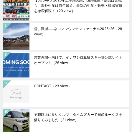
【SUBARU 2026年上半期実績】国内生産・販売は苦戦
も、海外生産は前年超え。最新の生産・販売・輸出実績
を徹底解説！
（29 view）
雪、激減……ネコママウンテンファイナル2025ｰ26
（28
view）
営業再開へ向けて。イナワシロ箕輪スキー場公式サイト
オープン！
（26 view）
CONTACT
（23 view）
予想以上に良いクルマ！タイムズカーで日産ルークスを
借りてみました
（21 view）