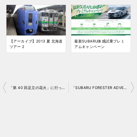
【アーカイブ】2013 夏 北海道
最新SUBARU体感試乗プレミ
ツアー 2
アムキャンペーン
投
「第 40 回足立の花火」に行ってきました
「SUBARU FORESTER ADVENTURE」体験レポート（THE ODAIBA 2018）
稿
ナ
ビ
ゲ
ー