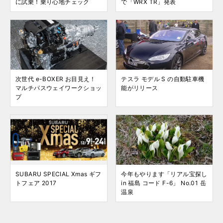
に試乗！乗り心地チェック
で「WRX TR」発表
次世代 e-BOXER お目見え！
テスラ モデル S の自動駐車機
マルチパスウェイワークショッ
能がリリース
プ
SUBARU SPECIAL Xmas ギフ
今年もやります「リアル宝探し
トフェア 2017
in 福島 コード F-6」 No.01 岳
温泉