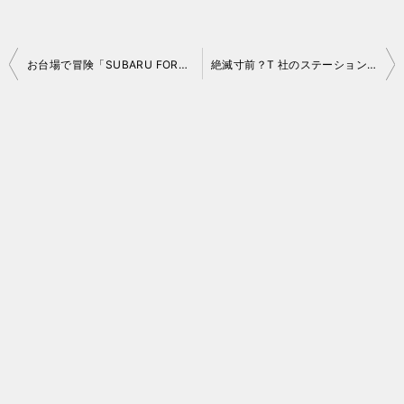
投
お台場で冒険「SUBARU FORESTER ADVENTURE」
絶滅寸前？T 社のステーションワゴン
稿
ナ
ビ
ゲ
ー
シ
ョ
ン