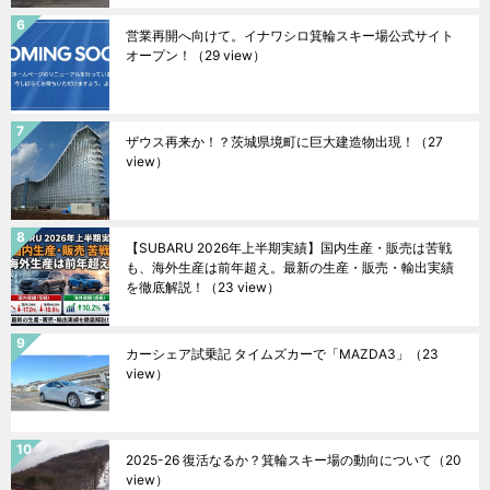
営業再開へ向けて。イナワシロ箕輪スキー場公式サイト
オープン！
（29 view）
ザウス再来か！？茨城県境町に巨大建造物出現！
（27
view）
【SUBARU 2026年上半期実績】国内生産・販売は苦戦
も、海外生産は前年超え。最新の生産・販売・輸出実績
を徹底解説！
（23 view）
カーシェア試乗記 タイムズカーで「MAZDA3」
（23
view）
2025-26 復活なるか？箕輪スキー場の動向について
（20
view）