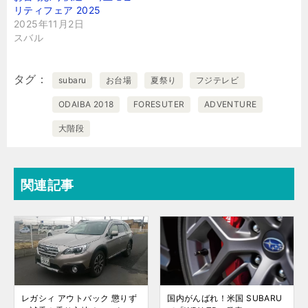
リティフェア 2025
2025年11月2日
スバル
タグ
subaru
お台場
夏祭り
フジテレビ
ODAIBA 2018
FORESUTER
ADVENTURE
大階段
関連記事
レガシィ アウトバック 懲りず
国内がんばれ！米国 SUBARU