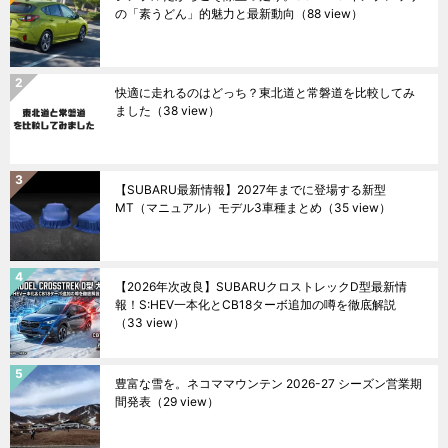
の「素うどん」的魅力と最新動向
（88 view）
快適に走れるのはどっち？東北道と常磐道を比較してみ
ました
（38 view）
【SUBARU最新情報】2027年までに登場する新型
MT（マニュアル）モデル3車種まとめ
（35 view）
【2026年次改良】SUBARUクロストレックD型最新情
報！S:HEV一本化とCB18ターボ追加の噂を徹底解説
（33 view）
豊富な雪を。ネコママウンテン 2026-27 シーズン営業期
間発表
（29 view）