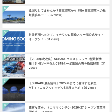
遠回りしてませんか？新三郷駅から IKEA 新三郷店への最
短徒歩ルート
（32 view）
営業再開へ向けて。イナワシロ箕輪スキー場公式サイト
オープン！
（31 view）
【2026年次改良】SUBARUクロストレックD型最新情
報！S:HEV一本化とCB18ターボ追加の噂を徹底解説
（31
view）
【SUBARU最新情報】2027年までに登場する新型
MT（マニュアル）モデル3車種まとめ
（29 view）
豊富な雪を。ネコママウンテン 2026-27 シーズン営業期
間発表
（24 view）