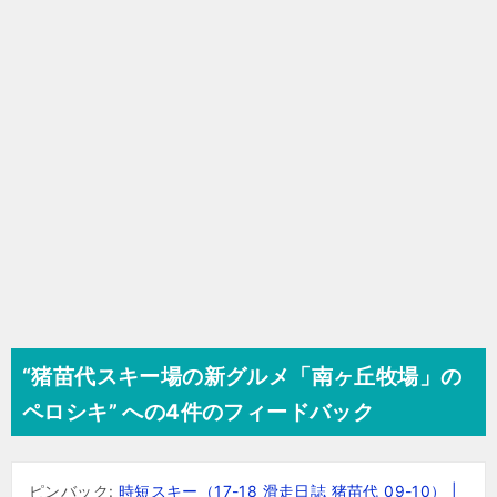
ョ
ン
“猪苗代スキー場の新グルメ「南ヶ丘牧場」の
ペロシキ” への4件のフィードバック
ピンバック:
時短スキー（17-18 滑走日誌 猪苗代 09-10） |