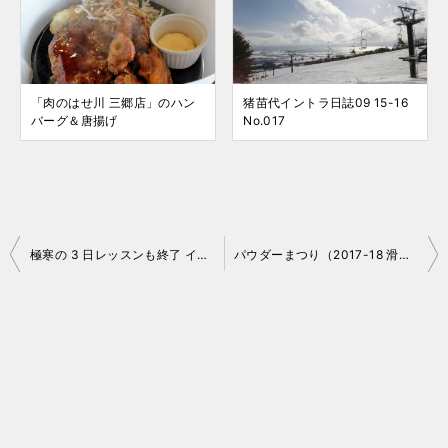
「肉のはせ川 三郷店」のハン
猪苗代イントラ日誌09 15-16
バーグ＆唐揚げ
No.017
投
極寒の 3 日レッスンも終了 イントラ日誌 2017-18 No.13 猪苗代
パウダーまつり（2017-18 滑走日誌 No.07 会津高原高畑スキー場）
稿
ナ
ビ
ゲ
ー
シ