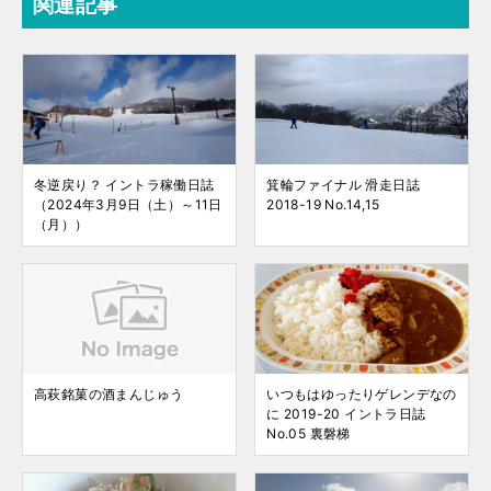
関連記事
冬逆戻り？ イントラ稼働日誌
箕輪ファイナル 滑走日誌
（2024年3月9日（土）～11日
2018-19 No.14,15
（月））
高萩銘菓の酒まんじゅう
いつもはゆったりゲレンデなの
に 2019-20 イントラ日誌
No.05 裏磐梯