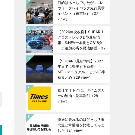
目的はあっちでしたが……レ
ヴォーグレイバック先行展示
イベント（東京駅）
（37
view）
【2026年次改良】SUBARU
クロストレックD型最新情
報！S:HEV一本化とCB18タ
ーボ追加の噂を徹底解説
（32
view）
【SUBARU最新情報】2027
年までに登場する新型
MT（マニュアル）モデル3車
種まとめ
（29 view）
奉仕でオトクに。タイムズカ
ーの給油・洗車割引
（28
view）
快適に走れるのはどっち？東
北道と常磐道を比較してみま
した
（24 view）