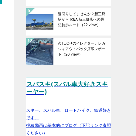
遠回りしてませんか？新三郷
駅から IKEA 新三郷店への最
短徒歩ルート
（22 view）
久しぶりのイレクター。レガ
シィアウトバック搭載レポー
ト
（20 view）
スバスキ(スバル車大好きスキ
ーヤー)
スキー、スバル車、ロードバイク、鉄道好き
です。
投稿動画は基本的にブログ（下記リンク参照
ください）