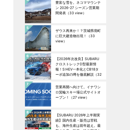
豊富な雪を。ネコママウンテ
ン 2026-27 シーズン営業期
間発表
（33 view）
ザウス再来か！？茨城県境町
に巨大建造物出現！
（33
view）
【2026年次改良】SUBARU
クロストレックD型最新情
報！S:HEV一本化とCB18タ
ーボ追加の噂を徹底解説
（32
view）
営業再開へ向けて。イナワシ
ロ箕輪スキー場公式サイトオ
ープン！
（27 view）
【SUBARU 2026年上半期実
績】国内生産・販売は苦戦
も、海外生産は前年超え。最