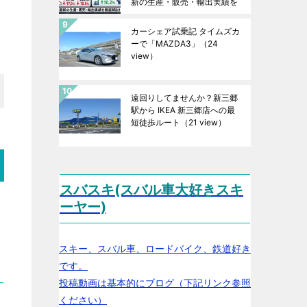
新の生産・販売・輸出実績を
徹底解説！
（24 view）
カーシェア試乗記 タイムズカ
ーで「MAZDA3」
（24
view）
遠回りしてませんか？新三郷
駅から IKEA 新三郷店への最
短徒歩ルート
（21 view）
スバスキ(スバル車大好きスキ
ーヤー)
スキー、スバル車、ロードバイク、鉄道好き
です。
投稿動画は基本的にブログ（下記リンク参照
ください）