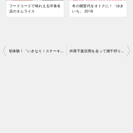
フードコードで味わえる洋食名
冬の猪苗代をオトクに！「ゆき
店のオムライス
いち」 2019
投
初体験！「いきなり！ステーキ」のボリュームランチ
外環千葉区間を走って潮干狩り（Part.3）へ
稿
ナ
ビ
ゲ
ー
シ
ョ
ン