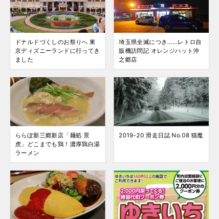
ドナルドづくしのお祭りへ 東
埼玉県全滅につき……レトロ自
京ディズニーランドに行ってき
販機訪問記 オレンジハット沖
ました
之郷店
ららぽ新三郷新店「麺処 景
2019-20 滑走日誌 No.08 猫魔
虎」どこまでも鶏！濃厚鶏白湯
ラーメン