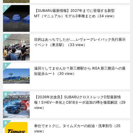
【SUBARU最新情報】2027年までに登場する新型
MT（マニュアル）モデル3車種まとめ
（34 view）
目的はあっちでしたが……レヴォーグレイバック先行展示
イベント（東京駅）
（33 view）
遠回りしてませんか？新三郷駅から IKEA 新三郷店への最
短徒歩ルート
（30 view）
【2026年次改良】SUBARUクロストレックD型最新情
報！S:HEV一本化とCB18ターボ追加の噂を徹底解説
（29
view）
奉仕でオトクに。タイムズカーの給油・洗車割引
（25
view）