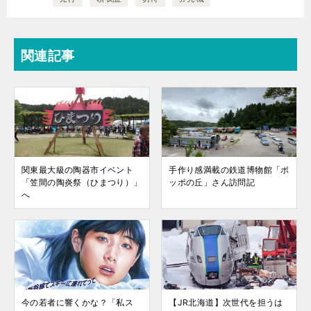
関連記事
関東最大級の陶器市イベント
手作り感満載の鉄道博物館「ポ
「笠間の陶炎祭（ひまつり）」
ッポの丘」さん訪問記
へ
今の若者に響くかな？「私ス
【JR北海道】次世代を担うは