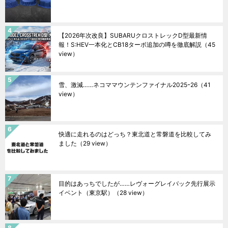
【2026年次改良】SUBARUクロストレックD型最新情
報！S:HEV一本化とCB18ターボ追加の噂を徹底解説
（45
view）
雪、激減……ネコママウンテンファイナル2025ｰ26
（41
view）
快適に走れるのはどっち？東北道と常磐道を比較してみ
ました
（29 view）
目的はあっちでしたが……レヴォーグレイバック先行展示
イベント（東京駅）
（28 view）