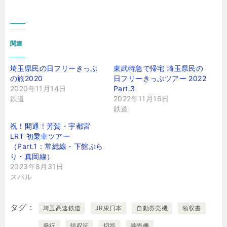
関連
埼玉県民の日フリーきっぷ
東武特急で帰宅 埼玉県民の
の旅2020
日フリーきっぷツアー 2022
2020年11月14日
Part.3
鉄道
2022年11月16日
鉄道
祝！開通！芳賀・宇都宮
LRT 初乗車ツアー
（Part.1：常総線・下館ぶら
り・真岡線）
2023年8月31日
スバル
タグ
埼玉高速鉄道
JR東日本
自動券売機
領収書
発行
領収証
切符
券売機