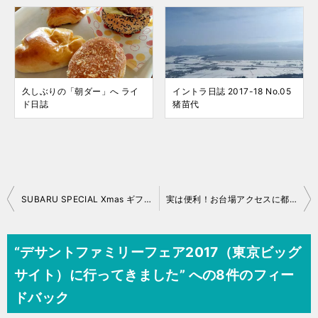
久しぶりの「朝ダー」へ ライ
イントラ日誌 2017-18 No.05
ド日誌
猪苗代
投
SUBARU SPECIAL Xmas ギフトフェア 2017
実は便利！お台場アクセスに都営バス
稿
ナ
“デサントファミリーフェア2017（東京ビッグ
ビ
サイト）に行ってきました” への8件のフィー
ゲ
ドバック
ー