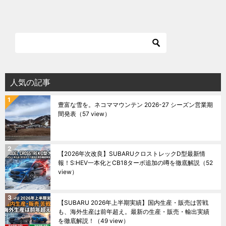
人気の記事
豊富な雪を。ネコママウンテン 2026-27 シーズン営業期
間発表
（57 view）
【2026年次改良】SUBARUクロストレックD型最新情
報！S:HEV一本化とCB18ターボ追加の噂を徹底解説
（52
view）
【SUBARU 2026年上半期実績】国内生産・販売は苦戦
も、海外生産は前年超え。最新の生産・販売・輸出実績
を徹底解説！
（49 view）