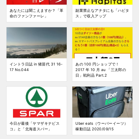
あなたには聞こえますか？「革
副業禁止なアナタにも「ハピタ
命のファンファーレ」
ス」で収入アップ
イントラ日誌 in 猪苗代 31 16-
あの 100 円ショップで！
17 No.044
2017 年 10 月 au 「三太郎の
日」戦利品 Part.2
今日が最後「ヤマザキナビス
Uber eats（ウーバーイーツ）
コ」と「北海道スパー」
稼動日誌 2020/09/15