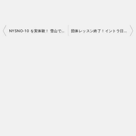
投
NYSNO-10 を実体験！ 雪山でコミュニケーション
団体レッスン終了！イントラ日誌 in 猪苗代 32 2016-17 No.047
稿
ナ
ビ
ゲ
ー
シ
ョ
ン