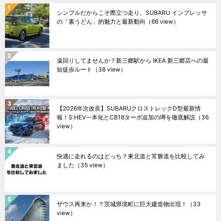
シンプルだからこそ際立つ走り。SUBARU インプレッサ
の「素うどん」的魅力と最新動向
（66 view）
遠回りしてませんか？新三郷駅から IKEA 新三郷店への最
短徒歩ルート
（38 view）
【2026年次改良】SUBARUクロストレックD型最新情
報！S:HEV一本化とCB18ターボ追加の噂を徹底解説
（36
view）
快適に走れるのはどっち？東北道と常磐道を比較してみ
ました
（35 view）
ザウス再来か！？茨城県境町に巨大建造物出現！
（33
view）