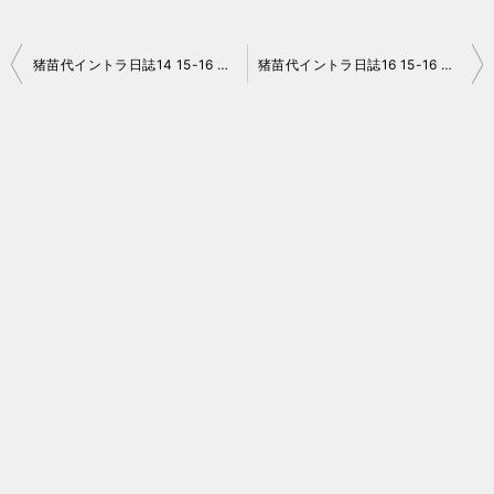
投
猪苗代イントラ日誌14 15-16 No.022
猪苗代イントラ日誌16 15-16 No.024
稿
ナ
ビ
ゲ
ー
シ
ョ
ン