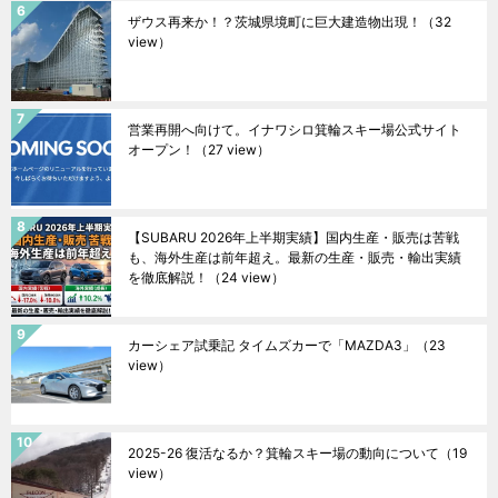
ザウス再来か！？茨城県境町に巨大建造物出現！
（32
view）
営業再開へ向けて。イナワシロ箕輪スキー場公式サイト
オープン！
（27 view）
【SUBARU 2026年上半期実績】国内生産・販売は苦戦
も、海外生産は前年超え。最新の生産・販売・輸出実績
を徹底解説！
（24 view）
カーシェア試乗記 タイムズカーで「MAZDA3」
（23
view）
2025-26 復活なるか？箕輪スキー場の動向について
（19
view）