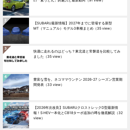
の「素うどん」的魅力と最新動向
（91 view）
【SUBARU最新情報】2027年までに登場する新型
MT（マニュアル）モデル3車種まとめ
（35 view）
快適に走れるのはどっち？東北道と常磐道を比較してみ
ました
（35 view）
豊富な雪を。ネコママウンテン 2026-27 シーズン営業期
間発表
（33 view）
【2026年次改良】SUBARUクロストレックD型最新情
報！S:HEV一本化とCB18ターボ追加の噂を徹底解説
（32
view）