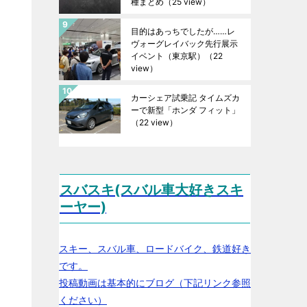
種まとめ
（25 view）
目的はあっちでしたが……レ
ヴォーグレイバック先行展示
イベント（東京駅）
（22
view）
カーシェア試乗記 タイムズカ
ーで新型「ホンダ フィット」
（22 view）
スバスキ(スバル車大好きスキ
ーヤー)
スキー、スバル車、ロードバイク、鉄道好き
です。
投稿動画は基本的にブログ（下記リンク参照
ください）