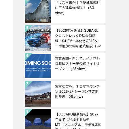
ザウス再来か！？茨城県境町
に巨大建造物出現！
（33
view）
【2026年次改良】SUBARU
クロストレックD型最新情
報！S:HEV一本化とCB18タ
ーボ追加の噂を徹底解説
（32
view）
営業再開へ向けて。イナワシ
ロ箕輪スキー場公式サイトオ
ープン！
（26 view）
豊富な雪を。ネコママウンテ
ン 2026-27 シーズン営業期
間発表
（25 view）
【SUBARU最新情報】2027
年までに登場する新型
MT（マニュアル）モデル3車