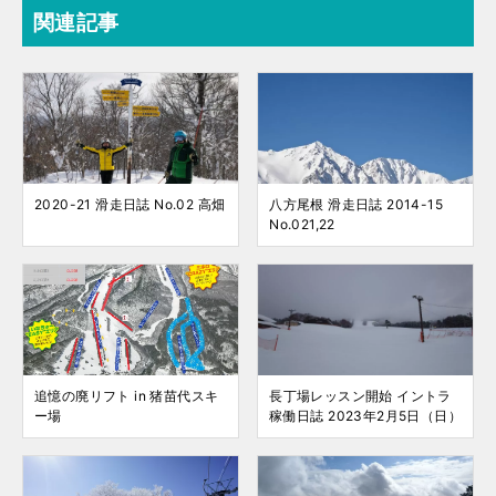
関連記事
2020-21 滑走日誌 No.02 高畑
八方尾根 滑走日誌 2014-15
No.021,22
追憶の廃リフト in 猪苗代スキ
長丁場レッスン開始 イントラ
ー場
稼働日誌 2023年2月5日（日）