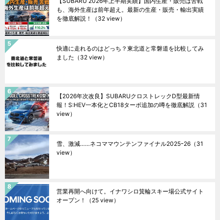
【SUBARU 2026年上半期実績】国内生産・販売は苦戦
も、海外生産は前年超え。最新の生産・販売・輸出実績
を徹底解説！
（32 view）
快適に走れるのはどっち？東北道と常磐道を比較してみ
ました
（32 view）
【2026年次改良】SUBARUクロストレックD型最新情
報！S:HEV一本化とCB18ターボ追加の噂を徹底解説
（31
view）
雪、激減……ネコママウンテンファイナル2025ｰ26
（31
view）
営業再開へ向けて。イナワシロ箕輪スキー場公式サイト
オープン！
（25 view）