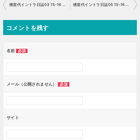
投
猪苗代イントラ日誌03 15-16 No.011
猪苗代イントラ日誌05 15-16 No.013
稿
ナ
コメントを残す
ビ
ゲ
名前
必須
ー
シ
ョ
ン
メール（公開されません）
必須
サイト