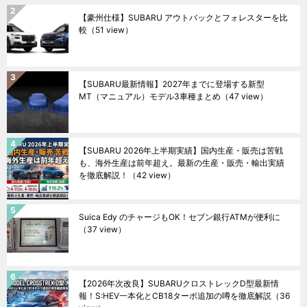
【豪州仕様】SUBARU アウトバックとフォレスターを比
較
（51 view）
【SUBARU最新情報】2027年までに登場する新型
MT（マニュアル）モデル3車種まとめ
（47 view）
【SUBARU 2026年上半期実績】国内生産・販売は苦戦
も、海外生産は前年超え。最新の生産・販売・輸出実績
を徹底解説！
（42 view）
Suica Edy のチャージもOK！セブン銀行ATMが便利に
（37 view）
【2026年次改良】SUBARUクロストレックD型最新情
報！S:HEV一本化とCB18ターボ追加の噂を徹底解説
（36