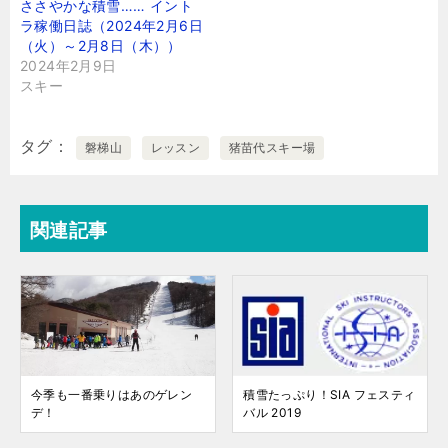
ささやかな積雪…… イント
ラ稼働日誌（2024年2月6日
（火）～2月8日（木））
2024年2月9日
スキー
タグ
磐梯山
レッスン
猪苗代スキー場
関連記事
今季も一番乗りはあのゲレン
積雪たっぷり！SIA フェスティ
デ！
バル 2019