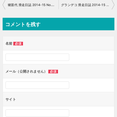
投
猪苗代 滑走日誌 2014-15 No.036,37
グランデコ 滑走日誌 2014-15 No.039
稿
ナ
コメントを残す
ビ
ゲ
名前
必須
ー
シ
ョ
ン
メール（公開されません）
必須
サイト