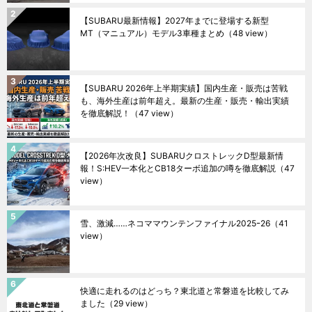
【SUBARU最新情報】2027年までに登場する新型
MT（マニュアル）モデル3車種まとめ
（48 view）
【SUBARU 2026年上半期実績】国内生産・販売は苦戦
も、海外生産は前年超え。最新の生産・販売・輸出実績
を徹底解説！
（47 view）
【2026年次改良】SUBARUクロストレックD型最新情
報！S:HEV一本化とCB18ターボ追加の噂を徹底解説
（47
view）
雪、激減……ネコママウンテンファイナル2025ｰ26
（41
view）
快適に走れるのはどっち？東北道と常磐道を比較してみ
ました
（29 view）