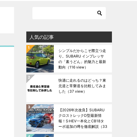
人気の記事
シンプルだからこそ際立つ走
り。SUBARU インプレッサ
の「素うどん」的魅力と最新
動向
（116 view）
快適に走れるのはどっち？東
北道と常磐道を比較してみま
した
（37 view）
【2026年次改良】SUBARU
クロストレックD型最新情
報！S:HEV一本化とCB18タ
ーボ追加の噂を徹底解説
（33
view）