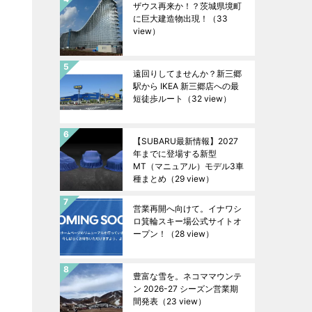
ザウス再来か！？茨城県境町
に巨大建造物出現！
（33
view）
遠回りしてませんか？新三郷
駅から IKEA 新三郷店への最
短徒歩ルート
（32 view）
【SUBARU最新情報】2027
年までに登場する新型
MT（マニュアル）モデル3車
種まとめ
（29 view）
営業再開へ向けて。イナワシ
ロ箕輪スキー場公式サイトオ
ープン！
（28 view）
豊富な雪を。ネコママウンテ
ン 2026-27 シーズン営業期
間発表
（23 view）