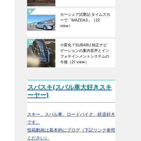
カーシェア試乗記 タイムズカ
ーで「MAZDA3」
（22
view）
小変化？SUBARU 純正ナビ
ゲーションの案内音声とイン
フォテインメントシステムの
今後
（21 view）
スバスキ(スバル車大好きスキ
ーヤー)
スキー、スバル車、ロードバイク、鉄道好き
です。
投稿動画は基本的にブログ（下記リンク参照
ください）