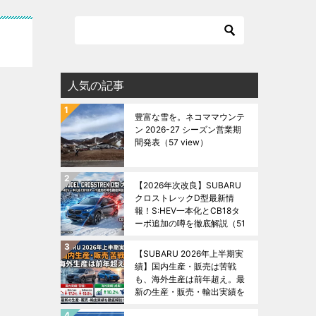
人気の記事
豊富な雪を。ネコママウンテ
ン 2026-27 シーズン営業期
間発表
（57 view）
【2026年次改良】SUBARU
クロストレックD型最新情
報！S:HEV一本化とCB18タ
ーボ追加の噂を徹底解説
（51
view）
【SUBARU 2026年上半期実
績】国内生産・販売は苦戦
も、海外生産は前年超え。最
新の生産・販売・輸出実績を
徹底解説！
（48 view）