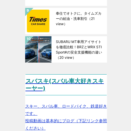
奉仕でオトクに。タイムズカ
ーの給油・洗車割引
（21
view）
SUBARU MT車用アイサイト
を徹底比較！BRZとWRX STI
Sport#の安全支援機能の違い
（20 view）
スバスキ(スバル車大好きスキ
ーヤー)
スキー、スバル車、ロードバイク、鉄道好き
です。
投稿動画は基本的にブログ（下記リンク参照
ください）