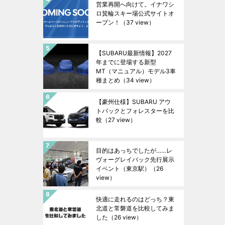
営業再開へ向けて。イナワシ
ロ箕輪スキー場公式サイトオ
ープン！
（37 view）
【SUBARU最新情報】2027
年までに登場する新型
MT（マニュアル）モデル3車
種まとめ
（34 view）
【豪州仕様】SUBARU アウ
トバックとフォレスターを比
較
（27 view）
目的はあっちでしたが……レ
ヴォーグレイバック先行展示
イベント（東京駅）
（26
view）
快適に走れるのはどっち？東
北道と常磐道を比較してみま
した
（26 view）