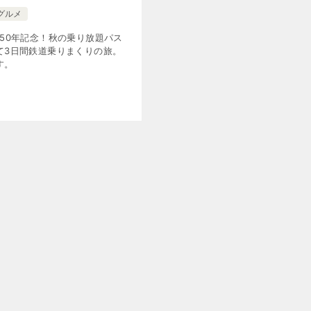
グルメ
150年記念！秋の乗り放題パス
て3日間鉄道乗りまくりの旅。
す。