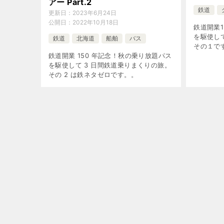
アー Part.2
鉄道
更新日：
2023年6月24日
公開日：
2022年10月18日
鉄道開業
を駆使し
鉄道
北海道
船舶
バス
その１で
鉄道開業 150 年記念！秋の乗り放題パス
を駆使して 3 日間鉄道乗りまくりの旅。
その 2 は鉄ネタゼロです。。