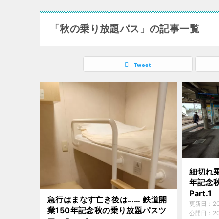
「秋の乗り放題パス」の記事一覧
Tweet
細切れ乗
年記念
Part.1
急行はまなす亡き後は…… 鉄道開
更新日：
2
業150年記念秋の乗り放題パスツ
公開日：
2