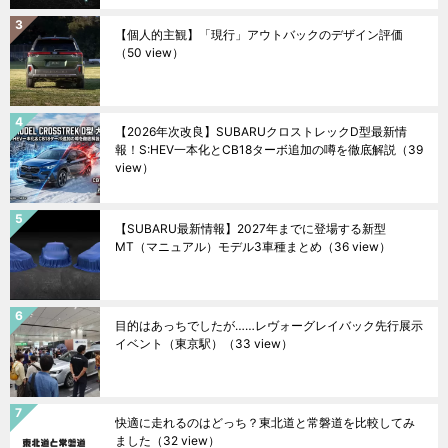
【個人的主観】「現行」アウトバックのデザイン評価
（50 view）
【2026年次改良】SUBARUクロストレックD型最新情
報！S:HEV一本化とCB18ターボ追加の噂を徹底解説
（39
view）
【SUBARU最新情報】2027年までに登場する新型
MT（マニュアル）モデル3車種まとめ
（36 view）
目的はあっちでしたが……レヴォーグレイバック先行展示
イベント（東京駅）
（33 view）
快適に走れるのはどっち？東北道と常磐道を比較してみ
ました
（32 view）