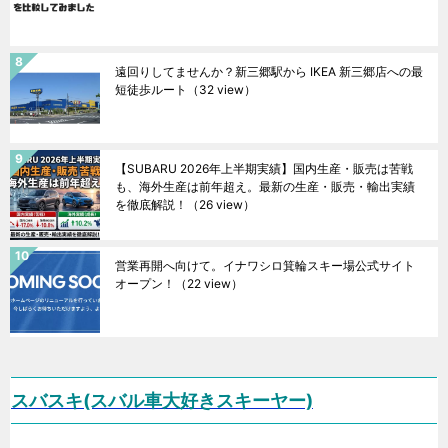
遠回りしてませんか？新三郷駅から IKEA 新三郷店への最
短徒歩ルート
（32 view）
【SUBARU 2026年上半期実績】国内生産・販売は苦戦
も、海外生産は前年超え。最新の生産・販売・輸出実績
を徹底解説！
（26 view）
営業再開へ向けて。イナワシロ箕輪スキー場公式サイト
オープン！
（22 view）
スバスキ(スバル車大好きスキーヤー)