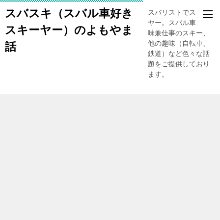
スバスキ（スバル車好き
スバリストでスキー
ヤー。スバル車、趣
スキーヤー）のよもやま
味兼仕事のスキー、
他の趣味（自転車、
話
鉄道）など色々な話
題をご提供しており
ます。