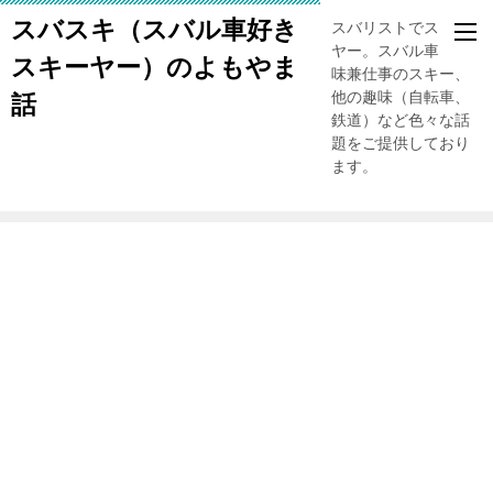
スバスキ（スバル車好き
スバリストでスキー
ヤー。スバル車、趣
スキーヤー）のよもやま
味兼仕事のスキー、
他の趣味（自転車、
話
鉄道）など色々な話
題をご提供しており
ます。