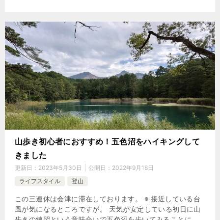
山歩き初心者におすすめ！五色沼をハイキングして
きました
更新日：
2023年5月30日
公開日：
2022年9月18日
ライフスタイル
登山
この三連休は会津に滞在しております。 ※ 接近している台
風が気になるところですが。 天気が安定している初日に山
歩きの練習という意味合いで五色沼を歩いてみることに。