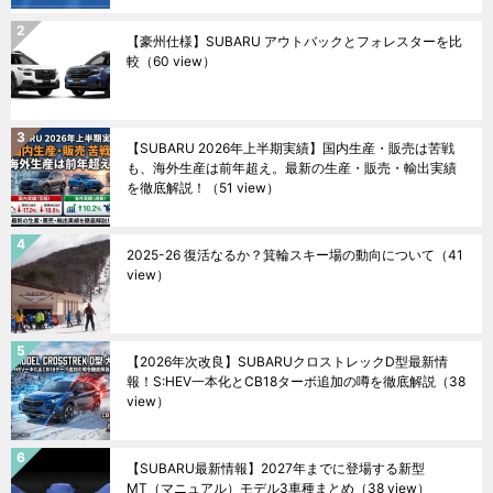
【豪州仕様】SUBARU アウトバックとフォレスターを比
較
（60 view）
【SUBARU 2026年上半期実績】国内生産・販売は苦戦
も、海外生産は前年超え。最新の生産・販売・輸出実績
を徹底解説！
（51 view）
2025-26 復活なるか？箕輪スキー場の動向について
（41
view）
【2026年次改良】SUBARUクロストレックD型最新情
報！S:HEV一本化とCB18ターボ追加の噂を徹底解説
（38
view）
【SUBARU最新情報】2027年までに登場する新型
MT（マニュアル）モデル3車種まとめ
（38 view）