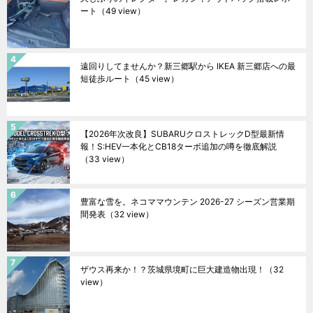
ート
（49 view）
遠回りしてませんか？新三郷駅から IKEA 新三郷店への最
短徒歩ルート
（45 view）
【2026年次改良】SUBARUクロストレックD型最新情
報！S:HEV一本化とCB18ターボ追加の噂を徹底解説
（33 view）
豊富な雪を。ネコママウンテン 2026-27 シーズン営業期
間発表
（32 view）
ザウス再来か！？茨城県境町に巨大建造物出現！
（32
view）