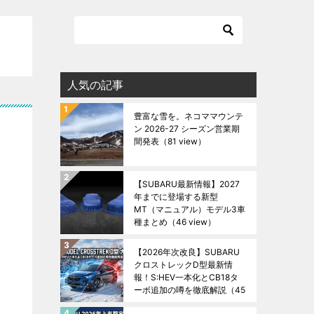
人気の記事
豊富な雪を。ネコママウンテ
ン 2026-27 シーズン営業期
間発表
（81 view）
【SUBARU最新情報】2027
年までに登場する新型
MT（マニュアル）モデル3車
種まとめ
（46 view）
【2026年次改良】SUBARU
クロストレックD型最新情
報！S:HEV一本化とCB18タ
ーボ追加の噂を徹底解説
（45
view）