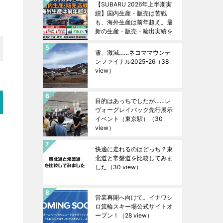
【SUBARU 2026年上半期実
績】国内生産・販売は苦戦
も、海外生産は前年超え。最
新の生産・販売・輸出実績を
徹底解説！
（40 view）
雪、激減……ネコママウンテ
ンファイナル2025ｰ26
（38
view）
目的はあっちでしたが……レ
ヴォーグレイバック先行展示
イベント（東京駅）
（30
view）
快適に走れるのはどっち？東
北道と常磐道を比較してみま
した
（30 view）
営業再開へ向けて。イナワシ
ロ箕輪スキー場公式サイトオ
ープン！
（28 view）