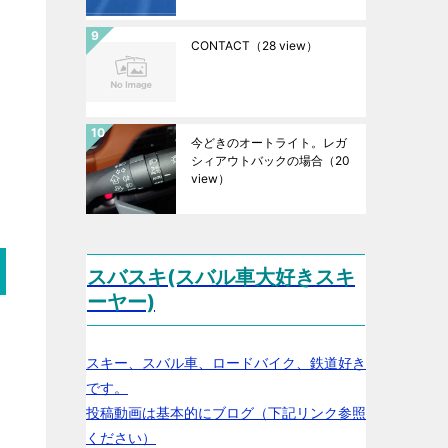
CONTACT
（28 view）
今どきのオートライト。レガ
シィアウトバックの場合
（20
view）
スバスキ(スバル車大好きスキ
ーヤー)
スキー、スバル車、ロードバイク、鉄道好き
です。
投稿動画は基本的にブログ（下記リンク参照
ください）