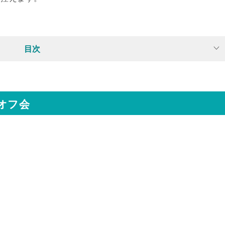
目次
プオフ会