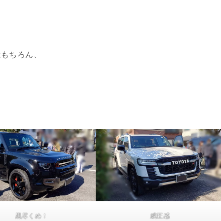
はもちろん、
黒尽くめ！
威圧感