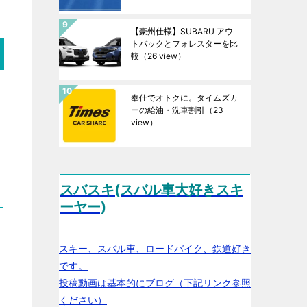
【豪州仕様】SUBARU アウ
トバックとフォレスターを比
較
（26 view）
奉仕でオトクに。タイムズカ
ーの給油・洗車割引
（23
view）
スバスキ(スバル車大好きスキ
ーヤー)
スキー、スバル車、ロードバイク、鉄道好き
です。
投稿動画は基本的にブログ（下記リンク参照
ください）