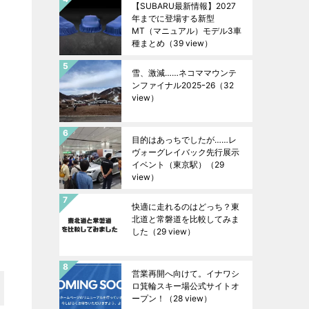
【SUBARU最新情報】2027
年までに登場する新型
MT（マニュアル）モデル3車
種まとめ
（39 view）
雪、激減……ネコママウンテ
ンファイナル2025ｰ26
（32
view）
目的はあっちでしたが……レ
ヴォーグレイバック先行展示
イベント（東京駅）
（29
view）
快適に走れるのはどっち？東
北道と常磐道を比較してみま
した
（29 view）
営業再開へ向けて。イナワシ
ロ箕輪スキー場公式サイトオ
ープン！
（28 view）