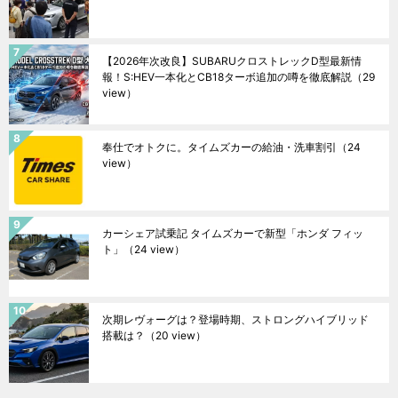
【2026年次改良】SUBARUクロストレックD型最新情
報！S:HEV一本化とCB18ターボ追加の噂を徹底解説
（29
view）
奉仕でオトクに。タイムズカーの給油・洗車割引
（24
view）
カーシェア試乗記 タイムズカーで新型「ホンダ フィッ
ト」
（24 view）
次期レヴォーグは？登場時期、ストロングハイブリッド
搭載は？
（20 view）