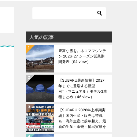
人気の記事
豊富な雪を。ネコママウンテ
ン 2026-27 シーズン営業期
間発表
（94 view）
【SUBARU最新情報】2027
年までに登場する新型
MT（マニュアル）モデル3車
種まとめ
（46 view）
【SUBARU 2026年上半期実
績】国内生産・販売は苦戦
も、海外生産は前年超え。最
新の生産・販売・輸出実績を
徹底解説！
（44 view）