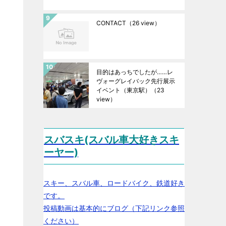
CONTACT
（26 view）
目的はあっちでしたが……レ
ヴォーグレイバック先行展示
イベント（東京駅）
（23
view）
スバスキ(スバル車大好きスキ
ーヤー)
スキー、スバル車、ロードバイク、鉄道好き
です。
投稿動画は基本的にブログ（下記リンク参照
ください）