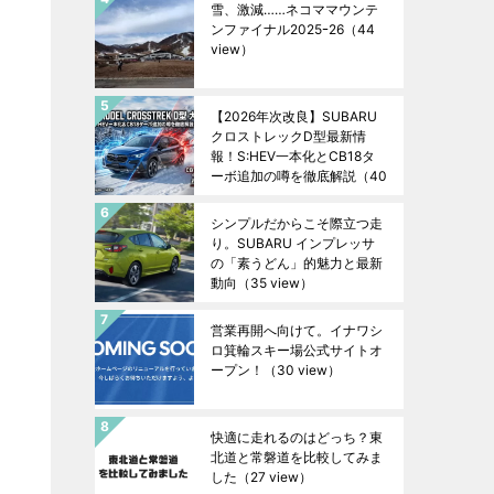
雪、激減……ネコママウンテ
ンファイナル2025ｰ26
（44
view）
【2026年次改良】SUBARU
クロストレックD型最新情
報！S:HEV一本化とCB18タ
ーボ追加の噂を徹底解説
（40
view）
シンプルだからこそ際立つ走
り。SUBARU インプレッサ
の「素うどん」的魅力と最新
動向
（35 view）
営業再開へ向けて。イナワシ
ロ箕輪スキー場公式サイトオ
ープン！
（30 view）
快適に走れるのはどっち？東
北道と常磐道を比較してみま
した
（27 view）