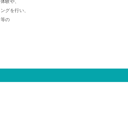
ク体験や、
キングを行い、
ト等の