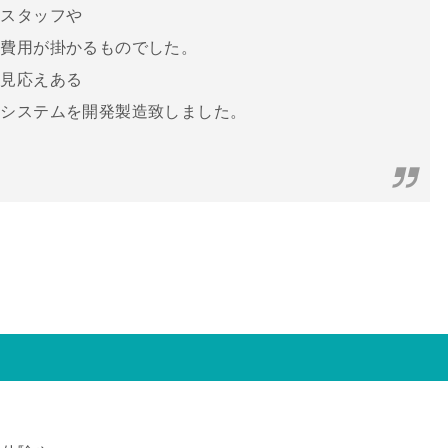
いスタッフや
と費用が掛かるものでした。
な見応えある
当システムを開発製造致しました。
、