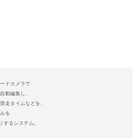
ピードカメラで
で自動編集し、
や滑走タイムなどを、
イルを
たりするシステム。