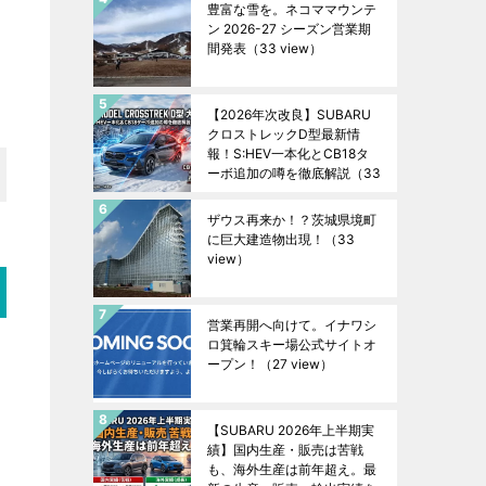
豊富な雪を。ネコママウンテ
ン 2026-27 シーズン営業期
間発表
（33 view）
【2026年次改良】SUBARU
クロストレックD型最新情
報！S:HEV一本化とCB18タ
ーボ追加の噂を徹底解説
（33
view）
ザウス再来か！？茨城県境町
に巨大建造物出現！
（33
view）
営業再開へ向けて。イナワシ
ロ箕輪スキー場公式サイトオ
ープン！
（27 view）
【SUBARU 2026年上半期実
績】国内生産・販売は苦戦
も、海外生産は前年超え。最