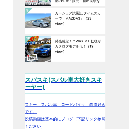
新の生産・販売・輸出実績を
徹底解説！
（24 view）
カーシェア試乗記 タイムズカ
ーで「MAZDA3」
（23
view）
発売確定！？WRX MT 仕様が
カタログモデル化！
（19
view）
スバスキ(スバル車大好きスキ
ーヤー)
スキー、スバル車、ロードバイク、鉄道好き
です。
投稿動画は基本的にブログ（下記リンク参照
ください）