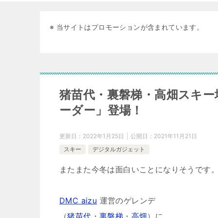
※ 当サイトはプロモーションが含まれています。
猪苗代・裏磐梯・高畑スキー
ーダー」登場！
更新日：
2022年1月25日
公開日：
2021年11月21日
スキー
デジタルガジェット
またまた今冬は面白いことになりそうです
DMC aizu
運営のゲレンデ
（
猪苗代
・
裏磐梯
・
高畑
）に