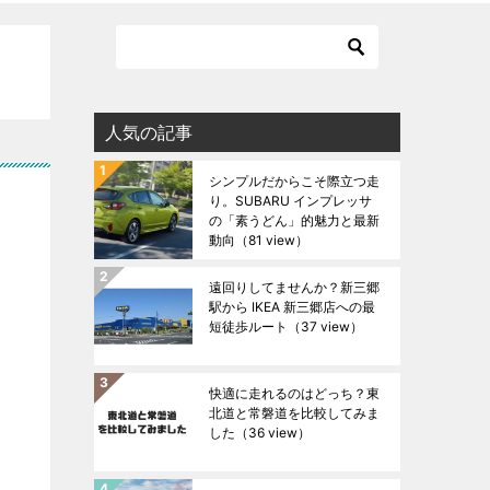
人気の記事
シンプルだからこそ際立つ走
り。SUBARU インプレッサ
の「素うどん」的魅力と最新
動向
（81 view）
遠回りしてませんか？新三郷
駅から IKEA 新三郷店への最
短徒歩ルート
（37 view）
快適に走れるのはどっち？東
北道と常磐道を比較してみま
した
（36 view）