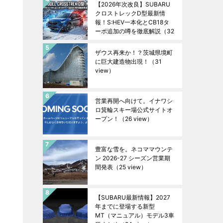
【2026年次改良】SUBARU
クロストレックD型最新情
報！S:HEV一本化とCB18タ
ーボ追加の噂を徹底解説
（32
view）
ザウス再来か！？茨城県境町
に巨大建造物出現！
（31
view）
営業再開へ向けて。イナワシ
ロ箕輪スキー場公式サイトオ
ープン！
（26 view）
豊富な雪を。ネコママウンテ
ン 2026-27 シーズン営業期
間発表
（25 view）
【SUBARU最新情報】2027
年までに登場する新型
MT（マニュアル）モデル3車