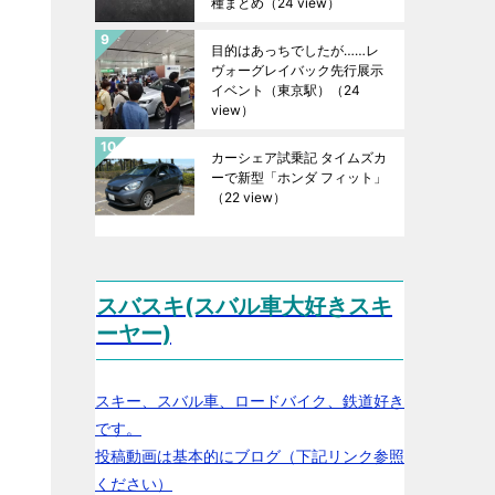
種まとめ
（24 view）
目的はあっちでしたが……レ
ヴォーグレイバック先行展示
イベント（東京駅）
（24
view）
カーシェア試乗記 タイムズカ
ーで新型「ホンダ フィット」
（22 view）
スバスキ(スバル車大好きスキ
ーヤー)
スキー、スバル車、ロードバイク、鉄道好き
です。
投稿動画は基本的にブログ（下記リンク参照
ください）