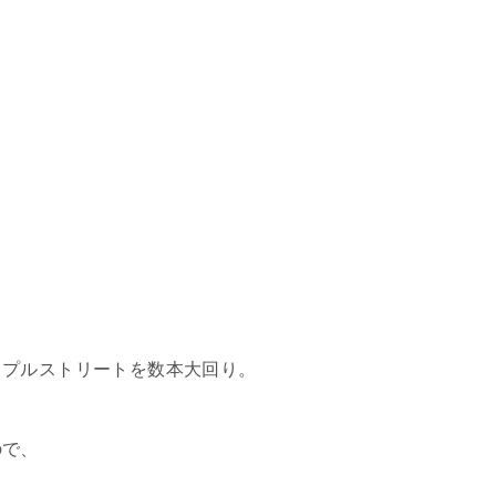
イプルストリートを数本大回り。
ので、