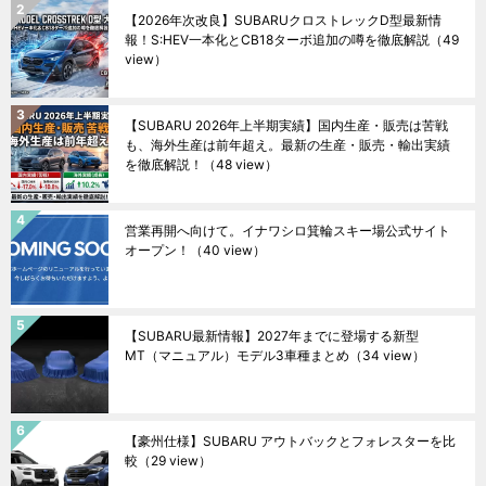
【2026年次改良】SUBARUクロストレックD型最新情
報！S:HEV一本化とCB18ターボ追加の噂を徹底解説
（49
view）
【SUBARU 2026年上半期実績】国内生産・販売は苦戦
も、海外生産は前年超え。最新の生産・販売・輸出実績
を徹底解説！
（48 view）
営業再開へ向けて。イナワシロ箕輪スキー場公式サイト
オープン！
（40 view）
【SUBARU最新情報】2027年までに登場する新型
MT（マニュアル）モデル3車種まとめ
（34 view）
【豪州仕様】SUBARU アウトバックとフォレスターを比
較
（29 view）