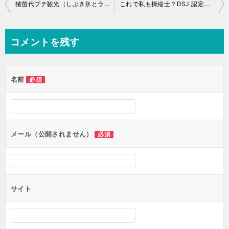
投
猪苗代プチ観光（しぶき氷とラーメン館）
これで私も操縦士？DSJ 認定証受領
稿
ナ
コメントを残す
ビ
ゲ
名前
必須
ー
シ
ョ
ン
メール（公開されません）
必須
サイト