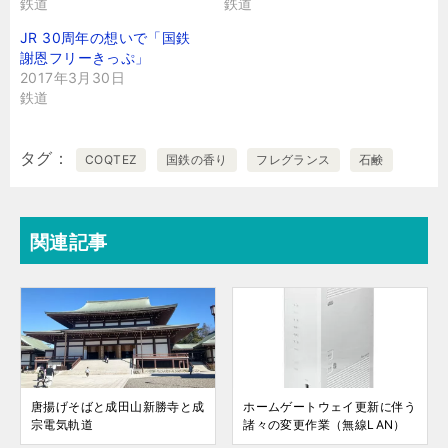
鉄道
鉄道
JR 30周年の想いで「国鉄
謝恩フリーきっぷ」
2017年3月30日
鉄道
タグ
COQTEZ
国鉄の香り
フレグランス
石鹸
関連記事
唐揚げそばと成田山新勝寺と成
ホームゲートウェイ更新に伴う
宗電気軌道
諸々の変更作業（無線LAN）