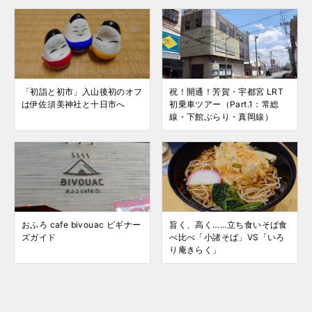
「初詣と初市」入山後初のオフ
祝！開通！芳賀・宇都宮 LRT
は伊佐須美神社と十日市へ
初乗車ツアー（Part.1：常総
線・下館ぶらり・真岡線）
おふろ cafe bivouac ビギナー
旨く、高く……立ち食いそば食
ズガイド
べ比べ「小諸そば」VS「いろ
り庵きらく」