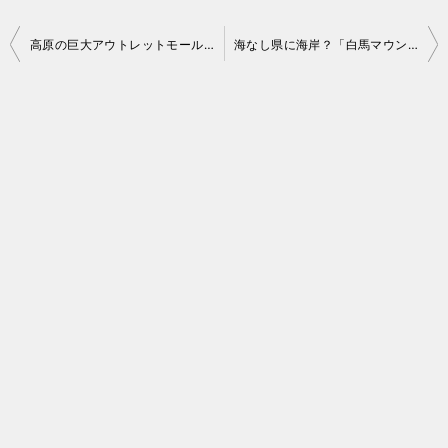
投
高原の巨大アウトレットモール「軽井沢プリンスショッピングプラザ
海なし県に海岸？「白馬マウンテンビーチ」誕生
稿
ナ
ビ
ゲ
ー
シ
ョ
ン