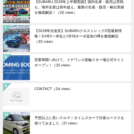
【SUBARU 2026年上半期実績】国内生産・販売は苦戦
も、海外生産は前年超え。最新の生産・販売・輸出実績
を徹底解説！
（30 view）
【2026年次改良】SUBARUクロストレックD型最新情
報！S:HEV一本化とCB18ターボ追加の噂を徹底解説
（30 view）
営業再開へ向けて。イナワシロ箕輪スキー場公式サイト
オープン！
（25 view）
CONTACT
（24 view）
予想以上に良いクルマ！タイムズカーで日産ルークスを
借りてみました
（21 view）