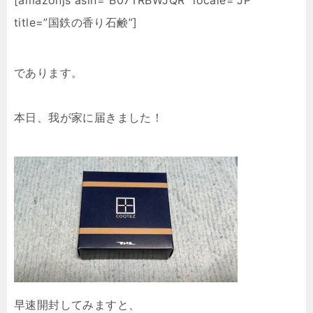
[amazonjs asin=”B07TRBWJQR” locale=”JP”
title=”国鉄の香り石鹸”]
であります。
本日、我が家に届きました！
早速開封してみますと、