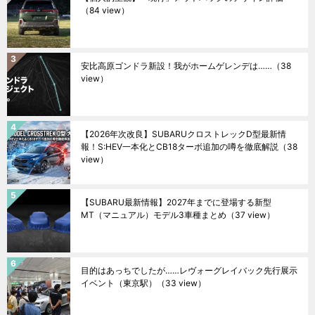
（84 view）
安比高原ゴンドラ新設！我がホームゲレンデは……
（38
view）
【2026年次改良】SUBARUクロストレックD型最新情
報！S:HEV一本化とCB18ターボ追加の噂を徹底解説
（38
view）
【SUBARU最新情報】2027年までに登場する新型
MT（マニュアル）モデル3車種まとめ
（37 view）
目的はあっちでしたが……レヴォーグレイバック先行展示
イベント（東京駅）
（33 view）