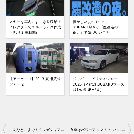
スキーを車内にすっきり収納！
懐かしいあれやこれ。
イレクターでスキーラック作成
SUBARU好きが「魔改造の
（Part.2 車載編）
夜。」で気づいたこと
【アーカイブ】2013 夏 北海道
ジャパンモビリティショー
ツアー 2
2025（Part.3:SUBARUブース
以外のSUBARU）
投
こんなとこまで！？レガシィアウトバックの質感について（ドアハンドル）
今季はパワーアップ！？スバル ゲレンデタクシー2018