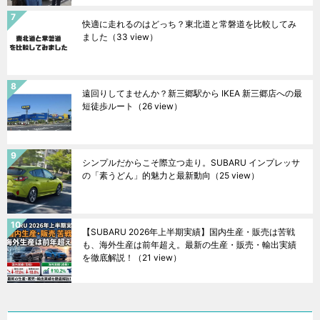
快適に走れるのはどっち？東北道と常磐道を比較してみ
ました
（33 view）
遠回りしてませんか？新三郷駅から IKEA 新三郷店への最
短徒歩ルート
（26 view）
シンプルだからこそ際立つ走り。SUBARU インプレッサ
の「素うどん」的魅力と最新動向
（25 view）
【SUBARU 2026年上半期実績】国内生産・販売は苦戦
も、海外生産は前年超え。最新の生産・販売・輸出実績
を徹底解説！
（21 view）