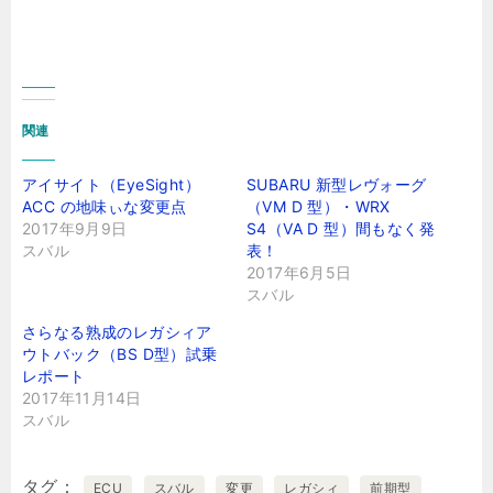
関連
アイサイト（EyeSight）
SUBARU 新型レヴォーグ
ACC の地味ぃな変更点
（VM D 型）・WRX
2017年9月9日
S4（VA D 型）間もなく発
スバル
表！
2017年6月5日
スバル
さらなる熟成のレガシィア
ウトバック（BS D型）試乗
レポート
2017年11月14日
スバル
タグ
ECU
スバル
変更
レガシィ
前期型